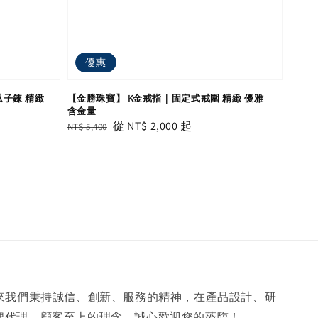
優惠
瓜子鍊 精緻
【金勝珠寶】 K金戒指｜固定式戒圍 精緻 優雅
含金量
Regular
Sale
從
NT$ 2,000
起
NT$ 5,400
price
price
年來我們秉持誠信、創新、服務的精神，在產品設計、研
牌代理、顧客至上的理念，誠心歡迎您的蒞臨！