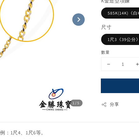
K金造型項鍊
585K(14K)
尺寸
1尺3《39公分》
數量
1
/5
分享
：1尺4、1尺6等。