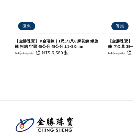
優惠
優惠
【金勝珠寶】 K金項鍊｜1尺5/1尺6 麻花鍊 螺旋
【金勝珠寶】 
鍊 扭結 牢固 45公分 48公分 1.2~2.0mm
鍊 含金量 39~4
Regular
Sale
從
NT$ 6,660
起
Regular
Sa
NT$ 18,000
NT$ 7,500
price
price
price
pr