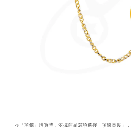
📣「項鍊」購買時，依據商品選項選擇「項鍊長度」，例