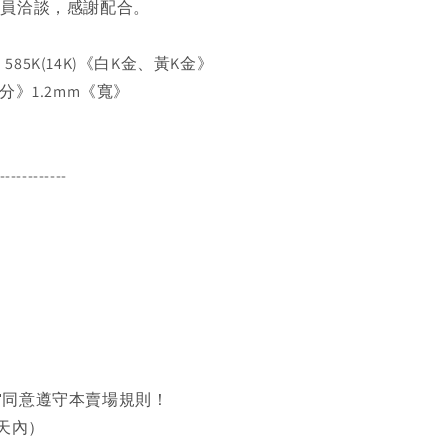
人員洽談，感謝配合。
：585K(14K)《白K金、黃K金》
分》1.2mm《寬》
------------
同意遵守本賣場規則！
天內）