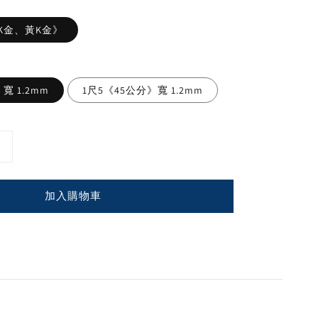
《白K金、黃K金》
寬 1.2mm
1尺5《45公分》寬 1.2mm
加入購物車