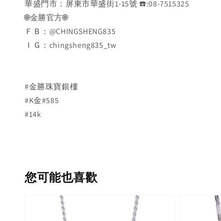
華盛門市：屏東市華盛街1-15號 ☎️:08-7515325
🌐金勝官方🌐
ＦＢ：@CHINGSHENG835
ＩＧ：chingsheng835_tw
#金勝珠寶銀樓
#K金#585
#14k
您可能也喜歡