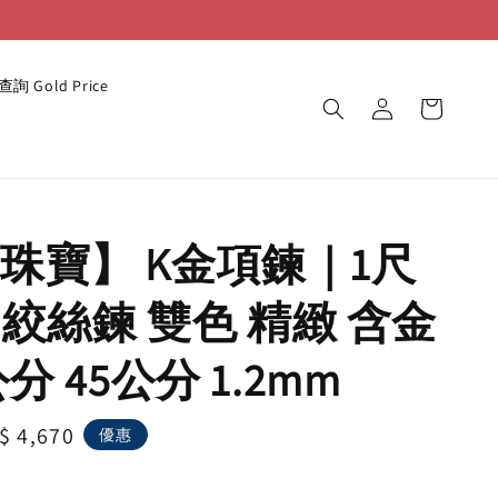
詢 Gold Price
珠寶】 K金項鍊｜1尺
5 絞絲鍊 雙色 精緻 含金
公分 45公分 1.2mm
le
$ 4,670
優惠
ice