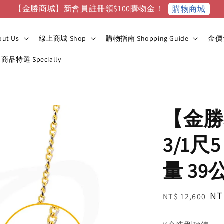
【金勝商城】新會員註冊領$100購物金！
購物商城
ut Us
線上商城 Shop
購物指南 Shopping Guide
金價查
商品特選 Specially
【金勝
3/1尺
量 39
Regular
Sa
NT
NT$ 12,600
price
pr