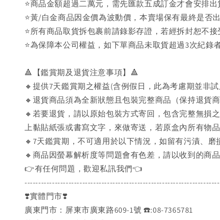
⭐商品金額超過二萬元，需先匯款五成訂金才會安排出
⭐黃/白金商品因金價為波動價，本賣場保有最終是否
⭐️所有商品取貨拆包裹前請錄影存證，若經拆封恕不
⭐為保障本公司權益，如下單商品未取貨超過3次紀錄者
🔺【鑑賞期及退貨注意事項】🔺
🔸提供7天鑑賞期之權益(含例假日，此為考慮期並非
🔸退貨商品須為全新狀態且包裝完整商品（保持退貨
🔸若要退貨，請以原始包裝方式寄回，包含完整無損
上黏貼紙張或書寫文字，來做寄送，若原盒內所有物
🔸7天鑑賞期，不可適用於以下情況，如留有污漬、
🔸商品因螢幕解析度等問題會有色差，請以收到的商
👉️有任何問題，歡迎私訊我們👈️
-----------------------------------------------------------------------
❣️實體門市❣️
廣東門市：屏東市廣東路609-1號 ☎️:08-7365781