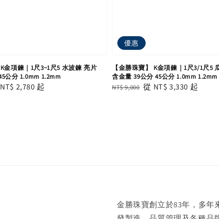
優惠
K金項鍊｜1尺3~1尺5 水波鍊 亮片
【金勝珠寶】 K金項鍊｜1尺3/1尺5 
5公分 1.0mm 1.2mm
含金量 39公分 45公分 1.0mm 1.2mm
le
從
NT$ 2,780
起
Regular
Sale
從
NT$ 3,330
起
NT$ 9,000
ice
price
price
金勝珠寶創立於83年，多
發製造、品質管理及各種品