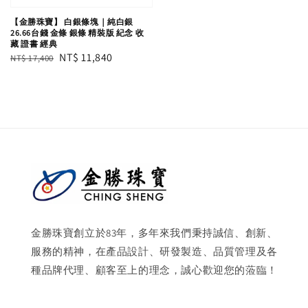
【金勝珠寶】 白銀條塊｜純白銀
26.66台錢 金條 銀條 精裝版 紀念 收
藏 證書 經典
Regular
Sale
NT$ 11,840
NT$ 17,400
price
price
金勝珠寶創立於83年，多年來我們秉持誠信、創新、
服務的精神，在產品設計、研發製造、品質管理及各
種品牌代理、顧客至上的理念，誠心歡迎您的蒞臨！