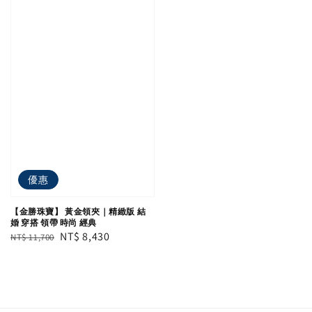
優惠
【金勝珠寶】 黃金領夾｜精緻版 結
婚 穿搭 領帶 時尚 經典
Regular
Sale
NT$ 8,430
NT$ 11,700
price
price