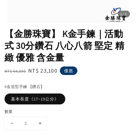
1
/3
【金勝珠寶】 K金手鍊｜活動
式 30分鑽石 八心八箭 堅定 精
緻 優雅 含金量
Regular
Sale
NT$ 23,100
優惠
NT$ 66,000
price
price
K金造型手鍊 【鑽石】
基本長度《17~19公分》
數量