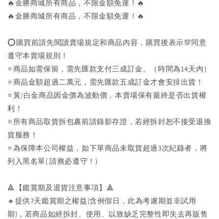
🔥金勝商城所有商品，不限金額免運！🔥
🔥金勝商城所有商品，不限金額免運！🔥
⭕購買前請先閱讀賣場規定和商品內容，購買後表示💯同意
遵守本賣場規則！
⭐商品如需保留，需先匯款支付三成訂金。（時間為14天內）
⭐商品金額超過二萬元，需先匯款五成訂金才會安排出貨！
⭐黃/白金商品因金價為波動價，本賣場保有最終是否出貨權
利！
⭐️所有商品取貨拆包裹前請錄影存證，若經拆封恕不接受退換
貨服務！
⭐為保障本公司權益，如下單商品未取貨超過3次紀錄者，將
列入黑名單( 請務必遵守！)
🔺【鑑賞期及退貨注意事項】🔺
🔸提供7天鑑賞期之權益(含例假日，此為考慮期並非試用
期)，若商品如經拆封、使用、以致缺乏完整性即失去再販售