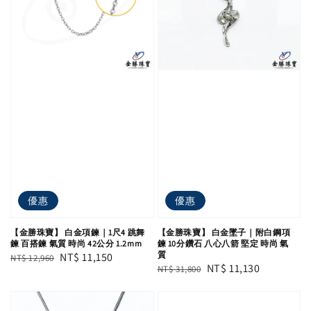
優惠
優惠
【金勝珠寶】 白金項鍊｜1尺4 跳舞
【金勝珠寶】 白金墜子｜附白鋼項
鍊 百搭鍊 氣質 時尚 42公分 1.2mm
鍊 10分鑽石 八心八箭 堅定 時尚 氣
質
Regular
Sale
NT$ 11,150
NT$ 12,960
Regular
Sale
NT$ 11,130
NT$ 31,800
price
price
price
price