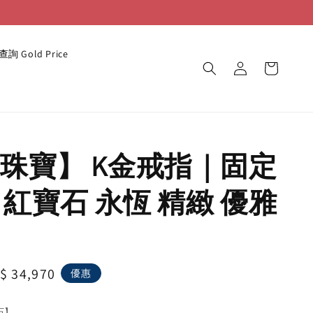
詢 Gold Price
珠寶】 K金戒指｜固定
號 紅寶石 永恆 精緻 優雅
le
$ 34,970
優惠
ice
石】