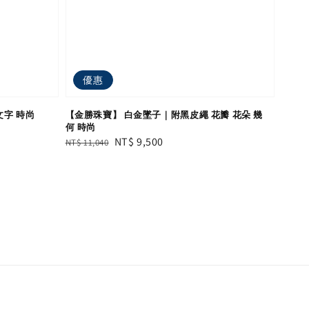
優惠
文字 時尚
【金勝珠寶】 白金墜子｜附黑皮繩 花瓣 花朵 幾
何 時尚
Regular
Sale
NT$ 9,500
NT$ 11,040
price
price