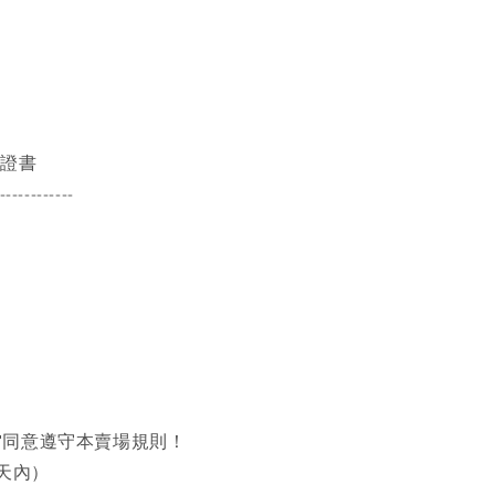
保證書
------------
同意遵守本賣場規則！
天內）