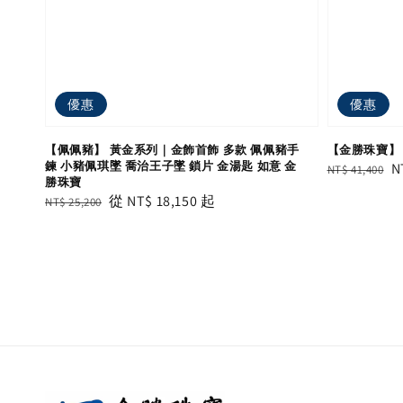
優惠
優惠
【佩佩豬】 黃金系列｜金飾首飾 多款 佩佩豬手
【金勝珠寶】 
鍊 小豬佩琪墜 喬治王子墜 鎖片 金湯匙 如意 金
Regular
S
N
NT$ 41,400
勝珠寶
price
p
Regular
Sale
從
NT$ 18,150
起
NT$ 25,200
price
price