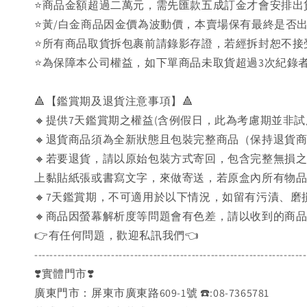
⭐商品金額超過二萬元，需先匯款五成訂金才會安排出
⭐黃/白金商品因金價為波動價，本賣場保有最終是否
⭐️所有商品取貨拆包裹前請錄影存證，若經拆封恕不
⭐為保障本公司權益，如下單商品未取貨超過3次紀錄者
🔺【鑑賞期及退貨注意事項】🔺
🔸提供7天鑑賞期之權益(含例假日，此為考慮期並非
🔸退貨商品須為全新狀態且包裝完整商品（保持退貨
🔸若要退貨，請以原始包裝方式寄回，包含完整無損
上黏貼紙張或書寫文字，來做寄送，若原盒內所有物
🔸7天鑑賞期，不可適用於以下情況，如留有污漬、
🔸商品因螢幕解析度等問題會有色差，請以收到的商
👉️有任何問題，歡迎私訊我們👈️
-----------------------------------------------------------------------
❣️實體門市❣️
廣東門市：屏東市廣東路609-1號 ☎️:08-7365781