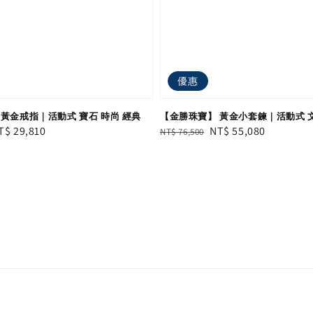
優惠
黃金戒指｜活動式 寶石 時尚 經典
【金勝珠寶】 黃金小套鍊｜活動式 
ale
T$ 29,810
Regular
Sale
NT$ 55,080
NT$ 76,500
rice
price
price