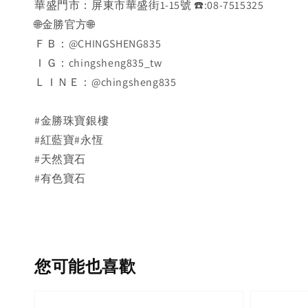
華盛門市：屏東市華盛街1-15號 ☎️:08-7515325
🌐金勝官方🌐
ＦＢ：@CHINGSHENG835
ＩＧ：chingsheng835_tw
ＬＩＮＥ：@chingsheng835
#金勝珠寶銀樓
#紅藍寶#永恆
#天然寶石
#有色寶石
您可能也喜歡