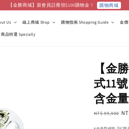
【金勝商城】新會員註冊領$100購物金！
購物商城
ut Us
線上商城 Shop
購物指南 Shopping Guide
金價查
商品特選 Specially
【金勝
式11
含金量
Regular
Sa
NT
NT$ 99,900
price
pr
K金造型戒指【紅寶