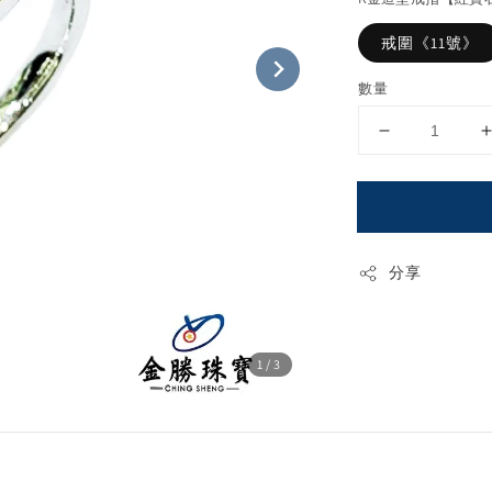
戒圍《11號》
數量
分享
1
/3