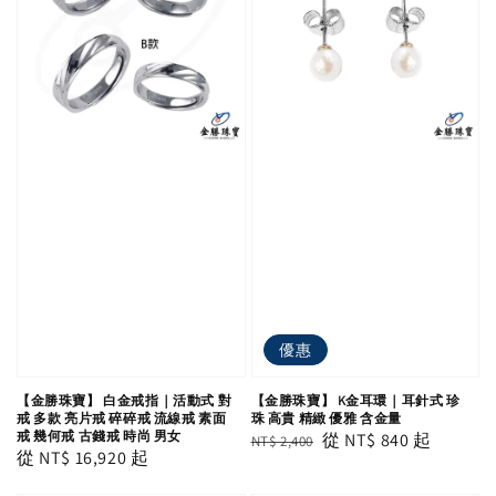
優惠
【金勝珠寶】 白金戒指｜活動式 對
【金勝珠寶】 K金耳環｜耳針式 珍
戒 多款 亮片戒 碎碎戒 流線戒 素面
珠 高貴 精緻 優雅 含金量
戒 幾何戒 古錢戒 時尚 男女
Regular
Sale
從
NT$ 840
起
NT$ 2,400
Regular
從
NT$ 16,920
起
price
price
price