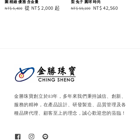
圍 精緻 優雅 含金量
梨 兔子 圓球 時尚
Regular
Sale
從
NT$ 2,000
起
Regular
Sale
NT$ 42,560
NT$ 5,400
NT$ 59,100
price
price
price
price
金勝珠寶創立於83年，多年來我們秉持誠信、創新、
服務的精神，在產品設計、研發製造、品質管理及各
種品牌代理、顧客至上的理念，誠心歡迎您的蒞臨！