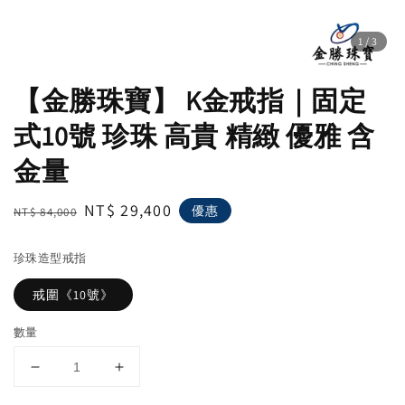
1
/3
【金勝珠寶】 K金戒指｜固定
式10號 珍珠 高貴 精緻 優雅 含
金量
Regular
Sale
NT$ 29,400
優惠
NT$ 84,000
price
price
珍珠造型戒指
戒圍《10號》
數量