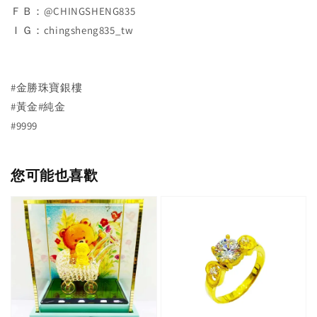
ＦＢ：@CHINGSHENG835
ＩＧ：chingsheng835_tw
#金勝珠寶銀樓
#黃金#純金
#9999
您可能也喜歡