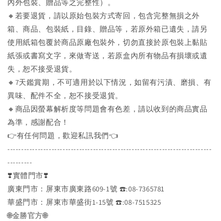
內外包裝、贈品等之完整性）。
🔸若要退貨，請以原始包裝方式寄回，包含完整無損之外
箱、商品、包裝紙，目錄、贈品等，若原外箱已遺失，請另
使用紙箱包覆於商品原廠包裝外，切勿直接於原包裝上黏貼
紙張或書寫文字，來做寄送，若原盒內所有物品有損壞或遺
失，恕不接受退貨。
🔸7天鑑賞期，不可適用於以下情況，如留有污漬、磨損、有
異味、配件不全，恕不接受退貨。
🔸商品因螢幕解析度等問題會有色差，請以收到的商品實品
為準，感謝配合！
👉️有任何問題，歡迎私訊我們👈️
--------------------------------------------------------------------------
---------
❣️實體門市❣️
廣東門市：屏東市廣東路609-1號 ☎️:08-7365781
華盛門市：屏東市華盛街1-15號 ☎️:08-7515325
🌐金勝官方🌐