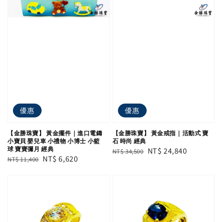
優惠
優惠
【金勝珠寶】 黃金擺件｜進口電鑄
【金勝珠寶】 黃金戒指｜活動式 寶
小寶貝 嬰兒車 小禮物 小博士 小籃
石 時尚 經典
球 寶寶彌月 經典
Regular
Sale
NT$ 24,840
NT$ 34,500
Regular
Sale
NT$ 6,620
NT$ 11,400
price
price
price
price