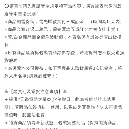
⭕購買前請先閱讀賣場規定和商品內容，購買後表示💯同意
遵守本賣場規則！
⭐商品如需保留，需先匯款支付三成訂金。（時間為14天內）
⭐商品金額超過二萬元，需先匯款五成訂金才會安排出貨！
⭐黃/白金商品因金價為波動價，本賣場保有最終是否出貨權
利！
⭐️所有商品取貨拆包裹前請錄影存證，若經拆封恕不接受退換
貨服務！
⭐為保障本公司權益，如下單商品未取貨超過3次紀錄者，將
列入黑名單( 請務必遵守！)
🔺【鑑賞期及退貨注意事項】🔺
🔸提供7天鑑賞期之權益(含例假日，此為考慮期並非試用
期)，若商品如經拆封、使用、以致缺乏完整性即失去再販售
價值時，恕無法退貨。
🔸退貨商品須為全新狀態且包裝完整商品（保持退貨商品、