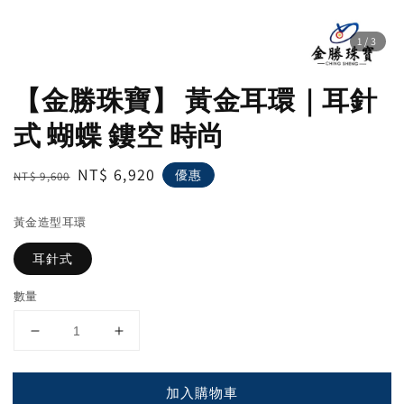
1
/3
【金勝珠寶】 黃金耳環｜耳針
式 蝴蝶 鏤空 時尚
Regular
Sale
NT$ 6,920
優惠
NT$ 9,600
price
price
黃金造型耳環
耳針式
數量
加入購物車