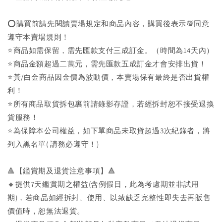
⭕購買前請先閱讀賣場規定和商品內容，購買後表示💯同意
遵守本賣場規則！
⭐商品如需保留，需先匯款支付三成訂金。（時間為14天內）
⭐商品金額超過二萬元，需先匯款五成訂金才會安排出貨！
⭐黃/白金商品因金價為波動價，本賣場保有最終是否出貨權
利！
⭐️所有商品取貨拆包裹前請錄影存證，若經拆封恕不接受退換
貨服務！
⭐為保障本公司權益，如下單商品未取貨超過3次紀錄者，將
列入黑名單( 請務必遵守！)
🔺【鑑賞期及退貨注意事項】🔺
🔸提供7天鑑賞期之權益(含例假日，此為考慮期並非試用
期)，若商品如經拆封、使用、以致缺乏完整性即失去再販售
價值時，恕無法退貨。