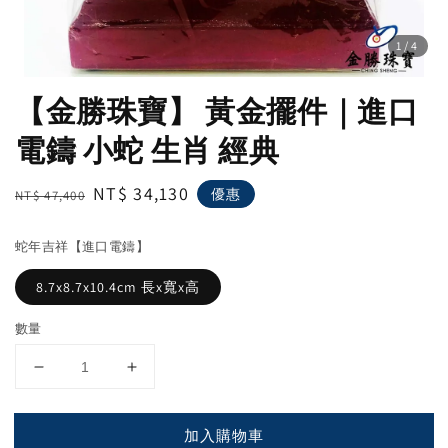
1
/4
【金勝珠寶】 黃金擺件｜進口
電鑄 小蛇 生肖 經典
Regular
Sale
NT$ 34,130
優惠
NT$ 47,400
price
price
蛇年吉祥【進口電鑄】
8.7x8.7x10.4cm 長x寬x高
數量
加入購物車