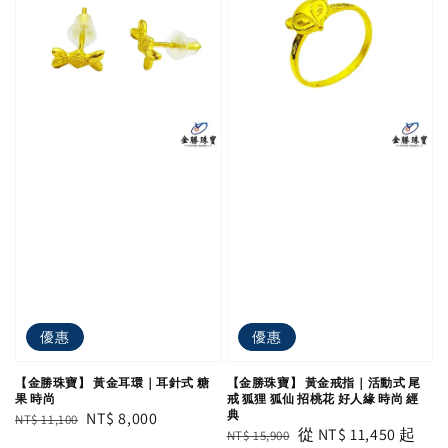
優惠
優惠
【金勝珠寶】 黃金耳環｜耳針式 糖
【金勝珠寶】 黃金戒指｜活動式 尾
果 時尚
戒 狐狸 狐仙 招桃花 好人緣 時尚 經
典
Regular
Sale
NT$ 8,000
NT$ 11,100
Regular
Sale
從
NT$ 11,450
起
NT$ 15,900
price
price