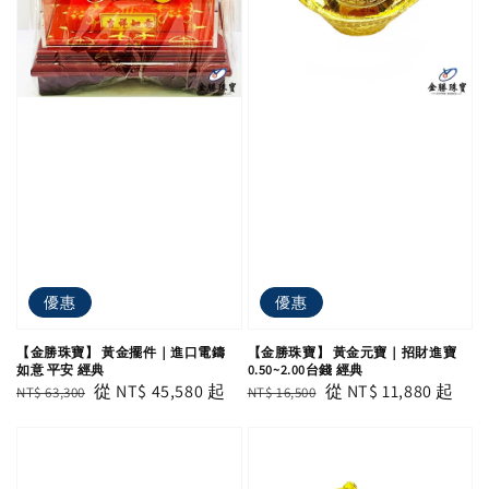
優惠
優惠
【金勝珠寶】 黃金擺件｜進口電鑄
【金勝珠寶】 黃金元寶｜招財進寶
如意 平安 經典
0.50~2.00台錢 經典
Regular
Sale
從
NT$ 45,580
起
Regular
Sale
從
NT$ 11,880
起
NT$ 63,300
NT$ 16,500
price
price
price
price