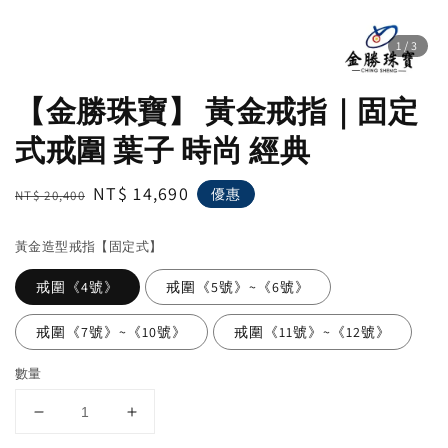
1
/3
【金勝珠寶】 黃金戒指｜固定
式戒圍 葉子 時尚 經典
Regular
Sale
NT$ 14,690
優惠
NT$ 20,400
price
price
黃金造型戒指【固定式】
戒圍《4號》
戒圍《5號》~《6號》
戒圍《7號》~《10號》
戒圍《11號》~《12號》
數量