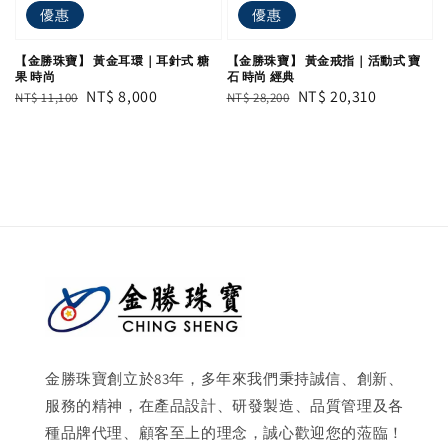
優惠
優惠
【金勝珠寶】 黃金耳環｜耳針式 糖
【金勝珠寶】 黃金戒指｜活動式 寶
果 時尚
石 時尚 經典
Regular
Sale
NT$ 8,000
Regular
Sale
NT$ 20,310
NT$ 11,100
NT$ 28,200
price
price
price
price
金勝珠寶創立於83年，多年來我們秉持誠信、創新、
服務的精神，在產品設計、研發製造、品質管理及各
種品牌代理、顧客至上的理念，誠心歡迎您的蒞臨！