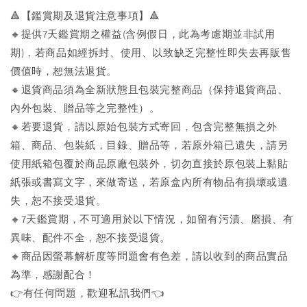
🔺【鑑賞期及退貨注意事項】🔺
🔸提供7天鑑賞期之權益(含例假日，此為考慮期並非試用
期)，若商品如經拆封、使用、以致缺乏完整性即失去再販售
價值時，恕無法退貨。
🔸退貨商品須為全新狀態且包裝完整商品（保持退貨商品、
內外包裝、贈品等之完整性）。
🔸若要退貨，請以原始包裝方式寄回，包含完整無損之外
箱、商品、包裝紙，目錄、贈品等，若原外箱已遺失，請另
使用紙箱包覆於商品原廠包裝外，切勿直接於原包裝上黏貼
紙張或書寫文字，來做寄送，若原盒內所有物品有損壞或遺
失，恕不接受退貨。
🔸7天鑑賞期，不可適用於以下情況，如留有污漬、磨損、有
異味、配件不全，恕不接受退貨。
🔸商品因螢幕解析度等問題會有色差，請以收到的商品實品
為準，感謝配合！
👉️有任何問題，歡迎私訊我們👈️