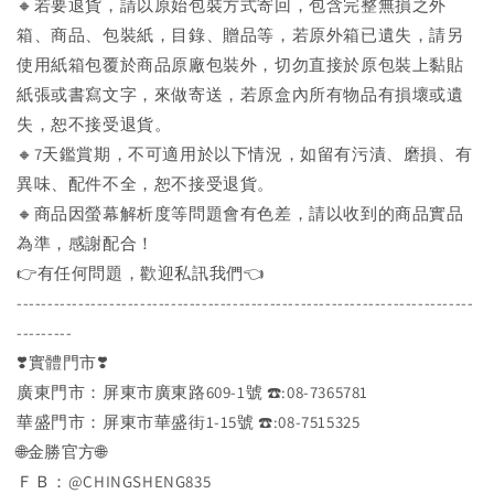
🔸若要退貨，請以原始包裝方式寄回，包含完整無損之外
箱、商品、包裝紙，目錄、贈品等，若原外箱已遺失，請另
使用紙箱包覆於商品原廠包裝外，切勿直接於原包裝上黏貼
紙張或書寫文字，來做寄送，若原盒內所有物品有損壞或遺
失，恕不接受退貨。
🔸7天鑑賞期，不可適用於以下情況，如留有污漬、磨損、有
異味、配件不全，恕不接受退貨。
🔸商品因螢幕解析度等問題會有色差，請以收到的商品實品
為準，感謝配合！
👉️有任何問題，歡迎私訊我們👈️
--------------------------------------------------------------------------
---------
❣️實體門市❣️
廣東門市：屏東市廣東路609-1號 ☎️:08-7365781
華盛門市：屏東市華盛街1-15號 ☎️:08-7515325
🌐金勝官方🌐
ＦＢ：@CHINGSHENG835