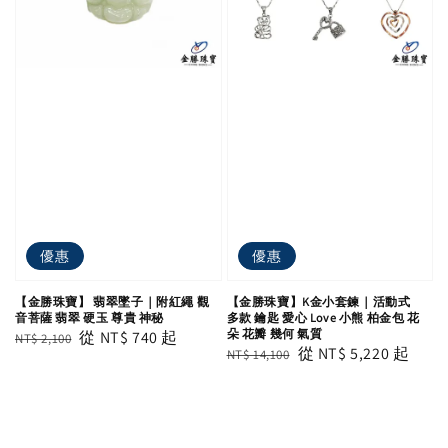
優惠
優惠
【金勝珠寶】 翡翠墜子｜附紅繩 觀
【金勝珠寶】K金小套鍊｜活動式
音菩薩 翡翠 硬玉 尊貴 神秘
多款 鑰匙 愛心 Love 小熊 柏金包 花
朵 花瓣 幾何 氣質
Regular
Sale
從
NT$ 740
起
NT$ 2,100
Regular
Sale
從
NT$ 5,220
起
NT$ 14,100
price
price
price
price