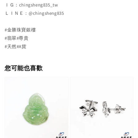
ＩＧ：chingsheng835_tw
ＬＩＮＥ：@chingsheng835
#金勝珠寶銀樓
#翡翠#尊貴
#天然#A貨
您可能也喜歡