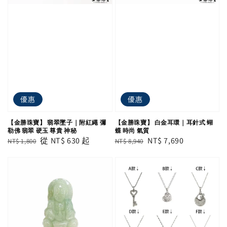
優惠
優惠
【金勝珠寶】 翡翠墜子｜附紅繩 彌
【金勝珠寶】 白金耳環｜耳針式 蝴
勒佛 翡翠 硬玉 尊貴 神秘
蝶 時尚 氣質
Regular
Sale
從
NT$ 630
起
Regular
Sale
NT$ 7,690
NT$ 1,800
NT$ 8,940
price
price
price
price