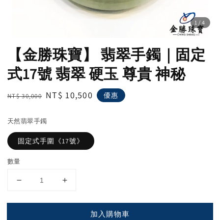
1
/4
【金勝珠寶】 翡翠手鐲｜固定
式17號 翡翠 硬玉 尊貴 神秘
Regular
Sale
NT$ 10,500
優惠
NT$ 30,000
price
price
天然翡翠手鐲
固定式手圍《17號》
數量
加入購物車