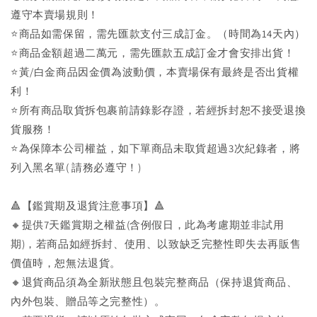
遵守本賣場規則！
⭐商品如需保留，需先匯款支付三成訂金。（時間為14天內）
⭐商品金額超過二萬元，需先匯款五成訂金才會安排出貨！
⭐黃/白金商品因金價為波動價，本賣場保有最終是否出貨權
利！
⭐️所有商品取貨拆包裹前請錄影存證，若經拆封恕不接受退換
貨服務！
⭐為保障本公司權益，如下單商品未取貨超過3次紀錄者，將
列入黑名單( 請務必遵守！)
🔺【鑑賞期及退貨注意事項】🔺
🔸提供7天鑑賞期之權益(含例假日，此為考慮期並非試用
期)，若商品如經拆封、使用、以致缺乏完整性即失去再販售
價值時，恕無法退貨。
🔸退貨商品須為全新狀態且包裝完整商品（保持退貨商品、
內外包裝、贈品等之完整性）。