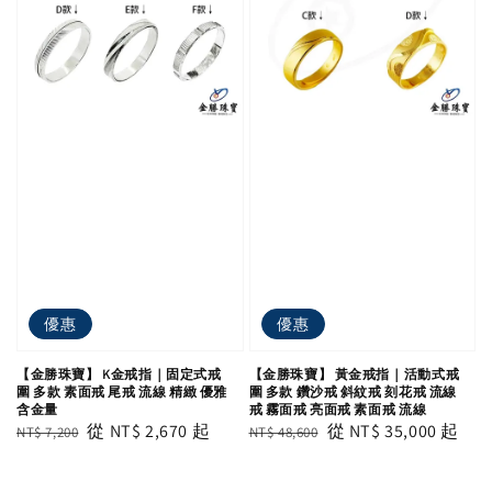
優惠
優惠
【金勝珠寶】 K金戒指｜固定式戒
【金勝珠寶】 黃金戒指｜活動式戒
圍 多款 素面戒 尾戒 流線 精緻 優雅
圍 多款 鑽沙戒 斜紋戒 刻花戒 流線
含金量
戒 霧面戒 亮面戒 素面戒 流線
Regular
Sale
從
NT$ 2,670
起
Regular
Sale
從
NT$ 35,000
起
NT$ 7,200
NT$ 48,600
price
price
price
price