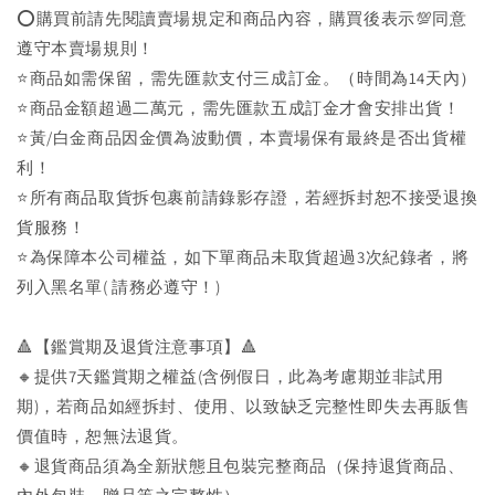
⭕購買前請先閱讀賣場規定和商品內容，購買後表示💯同意
遵守本賣場規則！
⭐商品如需保留，需先匯款支付三成訂金。（時間為14天內）
⭐商品金額超過二萬元，需先匯款五成訂金才會安排出貨！
⭐黃/白金商品因金價為波動價，本賣場保有最終是否出貨權
利！
⭐️所有商品取貨拆包裹前請錄影存證，若經拆封恕不接受退換
貨服務！
⭐為保障本公司權益，如下單商品未取貨超過3次紀錄者，將
列入黑名單( 請務必遵守！)
🔺【鑑賞期及退貨注意事項】🔺
🔸提供7天鑑賞期之權益(含例假日，此為考慮期並非試用
期)，若商品如經拆封、使用、以致缺乏完整性即失去再販售
價值時，恕無法退貨。
🔸退貨商品須為全新狀態且包裝完整商品（保持退貨商品、