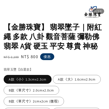
1
/10
【金勝珠寶】 翡翠墜子｜附紅
繩 多款 八卦 觀音菩薩 彌勒佛
翡翠 A貨 硬玉 平安 尊貴 神秘
Regular
Sale
NT$ 800
優惠
NT$ 2,100
price
price
翡翠玉墜【自選款】
A款《小》1.3cmx2.3cm
A款《大》1.6cmx2.9cm
B款《單尺寸》2.0cmx2.0cm
B款《單尺寸》2cmx2cm (微瑕)