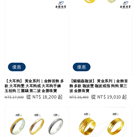
優惠
優惠
【大耳狗】 黃金系列｜金飾首飾 多
【貓貓蟲咖波】 黃金系列｜金飾首
款 大耳狗墜 大耳狗戒 大耳狗手鍊
飾 多款 咖波墜 咖波戒指 狗狗 第三
玉桂狗 三麗鷗 第二波 金勝珠寶
波 金勝珠寶
Regular
Sale
從
NT$ 18,200
起
Regular
Sale
從
NT$ 19,010
起
NT$ 27,900
NT$ 26,400
price
price
price
price