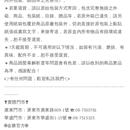
內外包裝、贈品等之完整性）。
🔸若要退貨，請以原始包裝方式寄回，包含完整無損之外
箱、商品、包裝紙，目錄、贈品等，若原外箱已遺失，請另
使用紙箱包覆於商品原廠包裝外，切勿直接於原包裝上黏貼
紙張或書寫文字，來做寄送，若原盒內所有物品有損壞或遺
失，恕不接受退貨。
🔸7天鑑賞期，不可適用於以下情況，如留有污漬、磨損、有
異味、配件不全，恕不接受退貨。
🔸商品因螢幕解析度等問題會有色差，請以收到的商品實品
為準，感謝配合！
👉️有任何問題，歡迎私訊我們👈️
--------------------------------------------------------------------------
---------
❣️實體門市❣️
廣東門市：屏東市廣東路609-1號 ☎️:08-7365781
華盛門市：屏東市華盛街1-15號 ☎️:08-7515325
🌐金勝官方🌐