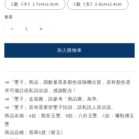
C款《小》1.7cmx1.9cm
C款《大》2.0cmx2.4cm
數量
加入購物車
📣「墜子」商品，因數量眾多顏色採隨機出貨，若有顏色需
求可備註或私訊洽談，感謝配合！
📣「墜子」盒裝圖，請參考「商品圖」為準。
📣「墜子」若有需要穿墜子扣頭，請私訊人員洽談。
商品名稱：A款：觀音玉墜、B款：八卦玉墜、C款：彌勒佛玉
墜
商品品種：翡翠A貨《硬玉》