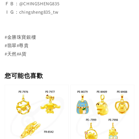
ＦＢ：@CHINGSHENG835
ＩＧ：chingsheng835_tw
#金勝珠寶銀樓
#翡翠#尊貴
#天然#A貨
您可能也喜歡