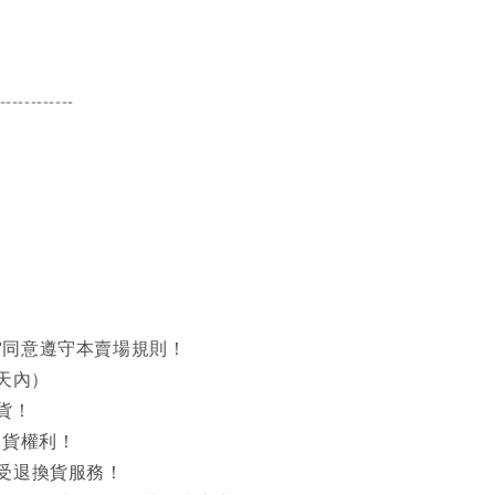
------------
同意遵守本賣場規則！
天內）
貨！
出貨權利！
接受退換貨服務！