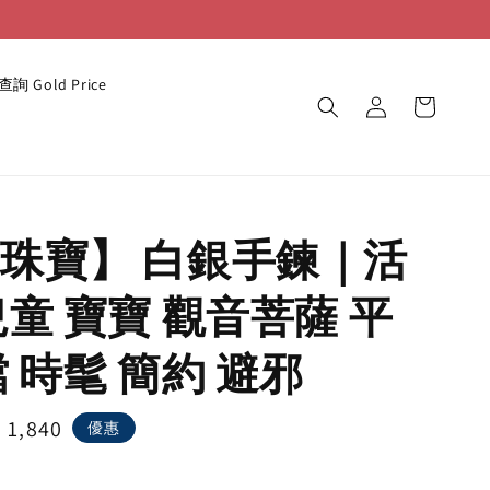
詢 Gold Price
珠寶】 白銀手鍊｜活
兒童 寶寶 觀音菩薩 平
鐺 時髦 簡約 避邪
e
 1,840
優惠
ce