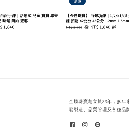
優惠
白銀手鍊｜活動式 兒童 寶寶 單善
【金勝珠寶】 白銀項鍊｜1尺4/1尺5
安 時髦 簡約 避邪
鍊 招財 42公分 45公分 1.2mm 1.5m
le
$ 1,840
Regular
Sale
從
NT$ 1,840
起
NT$ 2,700
ice
price
price
金勝珠寶創立於83年，多
發製造、品質管理及各種品