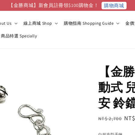
【金勝商城】新會員註冊領$100購物金！
購物商城
ut Us
線上商城 Shop
購物指南 Shopping Guide
金價查
商品特選 Specially
【金勝
動式 
安 鈴
Regular
Sal
NT$
NT$ 2,700
price
pri
白銀造型手鍊