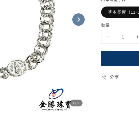
基本長度《13~
數量
分享
1
/5