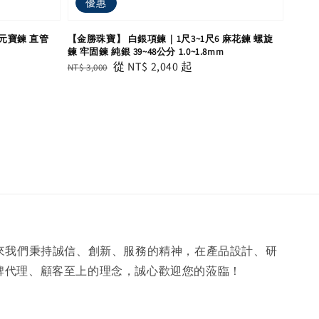
優惠
 元寶鍊 直管
【金勝珠寶】 白銀項鍊｜1尺3~1尺6 麻花鍊 螺旋
m
鍊 牢固鍊 純銀 39~48公分 1.0~1.8mm
Regular
Sale
從
NT$ 2,040
起
NT$ 3,000
price
price
年來我們秉持誠信、創新、服務的精神，在產品設計、研
牌代理、顧客至上的理念，誠心歡迎您的蒞臨！