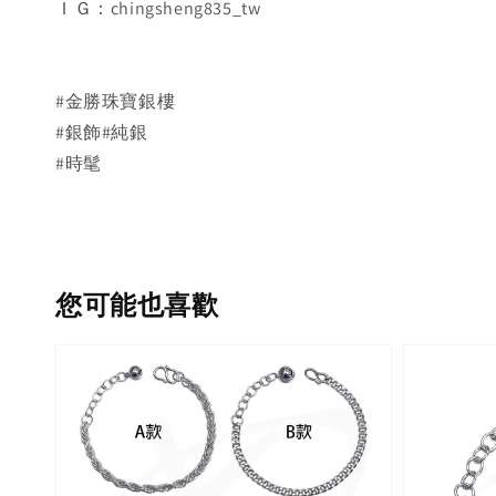
ＩＧ：chingsheng835_tw
#金勝珠寶銀樓
#銀飾#純銀
#時髦
您可能也喜歡