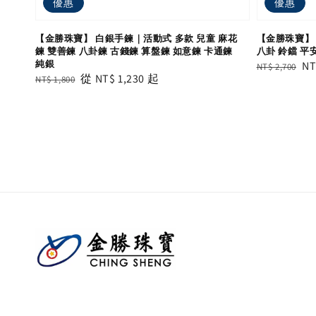
優惠
優惠
【金勝珠寶】 白銀手鍊｜活動式 多款 兒童 麻花
【金勝珠寶】 
鍊 雙善鍊 八卦鍊 古錢鍊 算盤鍊 如意鍊 卡通鍊
八卦 鈴鐺 平
純銀
Regular
Sa
NT
NT$ 2,700
Regular
Sale
從
NT$ 1,230
起
NT$ 1,800
price
pr
price
price