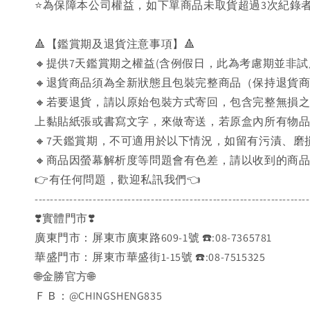
⭐為保障本公司權益，如下單商品未取貨超過3次紀錄者
🔺【鑑賞期及退貨注意事項】🔺
🔸提供7天鑑賞期之權益(含例假日，此為考慮期並非
🔸退貨商品須為全新狀態且包裝完整商品（保持退貨
🔸若要退貨，請以原始包裝方式寄回，包含完整無損
上黏貼紙張或書寫文字，來做寄送，若原盒內所有物
🔸7天鑑賞期，不可適用於以下情況，如留有污漬、
🔸商品因螢幕解析度等問題會有色差，請以收到的商
👉️有任何問題，歡迎私訊我們👈️
-----------------------------------------------------------------------
❣️實體門市❣️
廣東門市：屏東市廣東路609-1號 ☎️:08-7365781
華盛門市：屏東市華盛街1-15號 ☎️:08-7515325
🌐金勝官方🌐
ＦＢ：@CHINGSHENG835