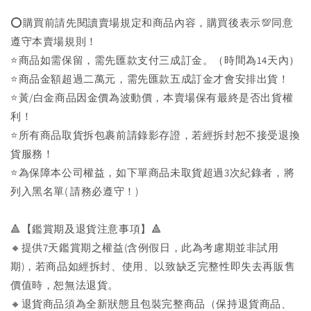
⭕購買前請先閱讀賣場規定和商品內容，購買後表示💯同意
遵守本賣場規則！
⭐商品如需保留，需先匯款支付三成訂金。（時間為14天內）
⭐商品金額超過二萬元，需先匯款五成訂金才會安排出貨！
⭐黃/白金商品因金價為波動價，本賣場保有最終是否出貨權
利！
⭐️所有商品取貨拆包裹前請錄影存證，若經拆封恕不接受退換
貨服務！
⭐為保障本公司權益，如下單商品未取貨超過3次紀錄者，將
列入黑名單( 請務必遵守！)
🔺【鑑賞期及退貨注意事項】🔺
🔸提供7天鑑賞期之權益(含例假日，此為考慮期並非試用
期)，若商品如經拆封、使用、以致缺乏完整性即失去再販售
價值時，恕無法退貨。
🔸退貨商品須為全新狀態且包裝完整商品（保持退貨商品、