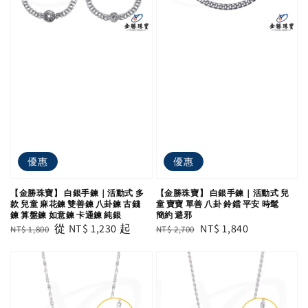
優惠
優惠
【金勝珠寶】 白銀手鍊｜活動式 多
【金勝珠寶】 白銀手鍊｜活動式 兒
款 兒童 麻花鍊 雙善鍊 八卦鍊 古錢
童 寶寶 單善 八卦 鈴鐺 平安 時髦
鍊 算盤鍊 如意鍊 卡通鍊 純銀
簡約 避邪
Regular
Sale
從
NT$ 1,230
起
Regular
Sale
NT$ 1,840
NT$ 1,800
NT$ 2,700
price
price
price
price