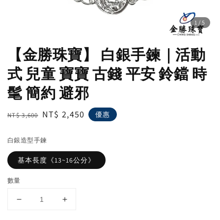
1
/5
【金勝珠寶】 白銀手鍊｜活動
式 兒童 寶寶 古錢 平安 鈴鐺 時
髦 簡約 避邪
Regular
Sale
NT$ 2,450
優惠
NT$ 3,600
price
price
白銀造型手鍊
基本長度《13~16公分》
數量