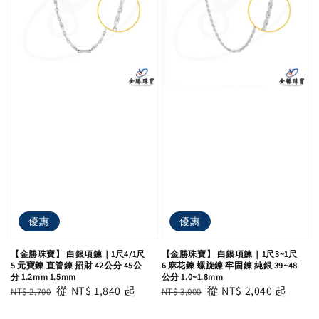
優惠
優惠
【金勝珠寶】 白銀項鍊｜1尺4/1尺
【金勝珠寶】 白銀項鍊｜1尺3~1尺
5 元寶鍊 直管鍊 招財 42公分 45公
6 麻花鍊 螺旋鍊 牢固鍊 純銀 39~48
分 1.2mm 1.5mm
公分 1.0~1.8mm
Regular
Sale
從
NT$ 1,840
起
Regular
Sale
從
NT$ 2,040
起
NT$ 2,700
NT$ 3,000
price
price
price
price