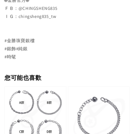
🌐金勝官方🌐
ＦＢ：@CHINGSHENG835
ＩＧ：chingsheng835_tw
#金勝珠寶銀樓
#銀飾#純銀
#時髦
您可能也喜歡