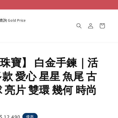
詢 Gold Price
珠寶】 白金手鍊｜活
多款 愛心 星星 魚尾 古
球 亮片 雙環 幾何 時尚
le
$ 12,490
優惠