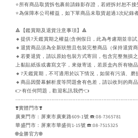
⭐️所有商品取貨拆包裹前請錄影存證，若經拆封恕不
⭐為保障本公司權益，如下單商品未取貨超過3次紀錄者
🔺【鑑賞期及退貨注意事項】🔺
🔸提供7天鑑賞期之權益(含例假日，此為考慮期並非
🔸退貨商品須為全新狀態且包裝完整商品（保持退貨
🔸若要退貨，請以原始包裝方式寄回，包含完整無損
上黏貼紙張或書寫文字，來做寄送，若原盒內所有物
🔸7天鑑賞期，不可適用於以下情況，如留有污漬、
🔸商品因螢幕解析度等問題會有色差，請以收到的商
👉️有任何問題，歡迎私訊我們👈️
-----------------------------------------------------------------------
❣️實體門市❣️
廣東門市：屏東市廣東路609-1號 ☎️:08-7365781
華盛門市：屏東市華盛街1-15號 ☎️:08-7515325
🌐金勝官方🌐