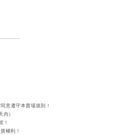
------------
同意遵守本賣場規則！
天內）
貨！
出貨權利！