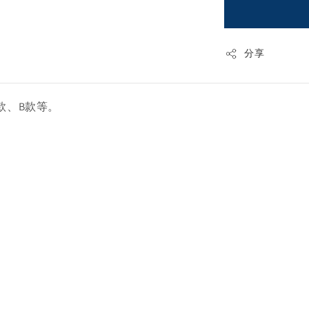
分享
款、B款等。