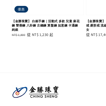
優惠
【金勝珠寶】 白銀手鍊｜活動式 多款 兒童 麻花
【金勝珠寶】 
鍊 雙善鍊 八卦鍊 古錢鍊 算盤鍊 如意鍊 卡通鍊
戒 菱形戒 流
純銀
女
Regular
Sale
從
NT$ 1,230
起
Regular
從
NT$ 17,4
NT$ 1,800
price
price
price