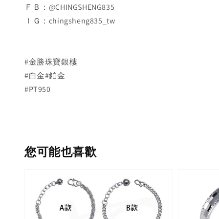
ＦＢ：@CHINGSHENG835
ＩＧ：chingsheng835_tw
#金勝珠寶銀樓
#白金#鉑金
#PT950
您可能也喜歡