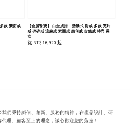
多款 素面戒
【金勝珠寶】 白金戒指｜活動式 對戒 多款 亮片
戒 碎碎戒 流線戒 素面戒 幾何戒 古錢戒 時尚 男
女
Regular
從
NT$ 16,920
起
price
年來我們秉持誠信、創新、服務的精神，在產品設計、研
牌代理、顧客至上的理念，誠心歡迎您的蒞臨！