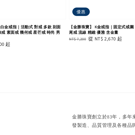
優惠
白金戒指｜活動式 對戒 多款 刻面
【金勝珠寶】 K金戒指｜固定式戒圍 
線戒 素面戒 幾何戒 星芒戒 時尚 男
尾戒 流線 精緻 優雅 含金量
Regular
Sale
從
NT$ 2,670
起
NT$ 7,200
00
起
price
price
金勝珠寶創立於83年，多
發製造、品質管理及各種品