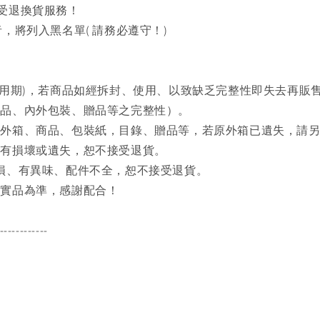
接受退換貨服務！
，將列入黑名單( 請務必遵守！)
試用期)，若商品如經拆封、使用、以致缺乏完整性即失去再販
商品、內外包裝、贈品等之完整性）。
之外箱、商品、包裝紙，目錄、贈品等，若原外箱已遺失，請
品有損壞或遺失，恕不接受退貨。
磨損、有異味、配件不全，恕不接受退貨。
品實品為準，感謝配合！
------------