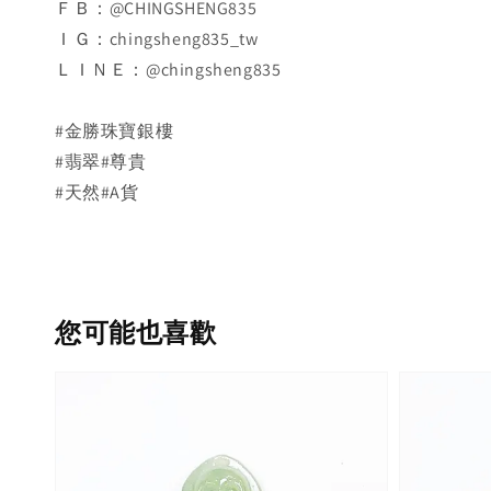
ＦＢ：@CHINGSHENG835
ＩＧ：chingsheng835_tw
ＬＩＮＥ：@chingsheng835
#金勝珠寶銀樓
#翡翠#尊貴
#天然#A貨
您可能也喜歡