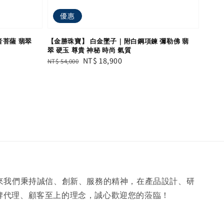
優惠
音菩薩 翡翠
【金勝珠寶】 白金墜子｜附白鋼項鍊 彌勒佛 翡
翠 硬玉 尊貴 神秘 時尚 氣質
Regular
Sale
NT$ 18,900
NT$ 54,000
price
price
年來我們秉持誠信、創新、服務的精神，在產品設計、研
牌代理、顧客至上的理念，誠心歡迎您的蒞臨！