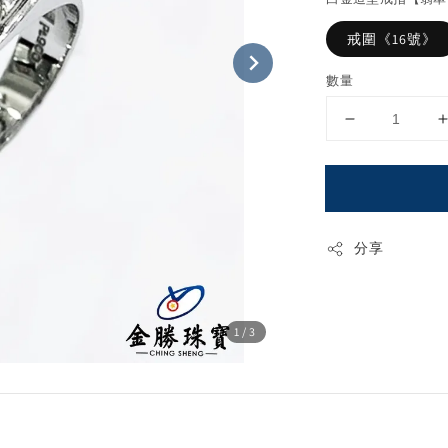
戒圍《16號》
數量
分享
1
/3