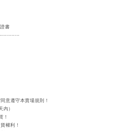
保證書
------------
同意遵守本賣場規則！
天內）
貨！
出貨權利！