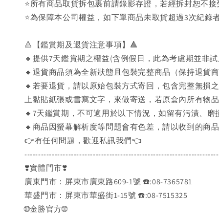
⭐️所有商品取貨拆包裹前請錄影存證，若經拆封恕不
⭐為保障本公司權益，如下單商品未取貨超過3次紀錄者
🔺【鑑賞期及退貨注意事項】🔺
🔸提供7天鑑賞期之權益(含例假日，此為考慮期並非
🔸退貨商品須為全新狀態且包裝完整商品（保持退貨
🔸若要退貨，請以原始包裝方式寄回，包含完整無損
上黏貼紙張或書寫文字，來做寄送，若原盒內所有物
🔸7天鑑賞期，不可適用於以下情況，如留有污漬、
🔸商品因螢幕解析度等問題會有色差，請以收到的商
👉️有任何問題，歡迎私訊我們👈️
-----------------------------------------------------------------------
❣️實體門市❣️
廣東門市：屏東市廣東路609-1號 ☎️:08-7365781
華盛門市：屏東市華盛街1-15號 ☎️:08-7515325
🌐金勝官方🌐