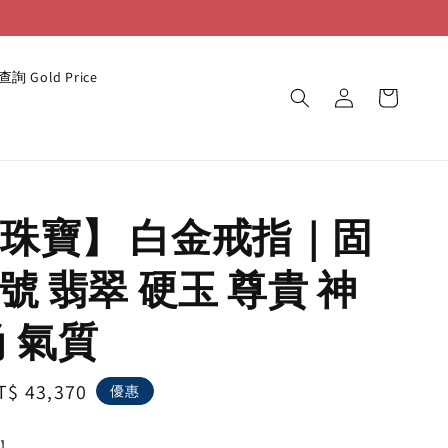
詢 Gold Price
珠寶】 白金戒指｜固
號 翡翠 硬玉 尊貴 神
尚 氣質
ale
T$ 43,370
優惠
rice
】