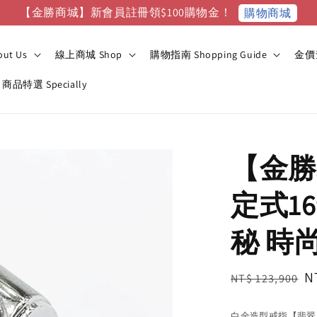
【金勝商城】新會員註冊領$100購物金！
購物商城
ut Us
線上商城 Shop
購物指南 Shopping Guide
金價查
商品特選 Specially
【金勝
定式16
秘 時
Regular
S
N
NT$ 123,900
price
p
白金造型戒指【翡翠