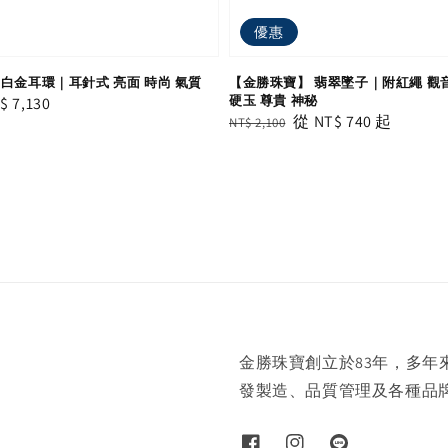
優惠
白金耳環｜耳針式 亮面 時尚 氣質
【金勝珠寶】 翡翠墜子｜附紅繩 觀
硬玉 尊貴 神秘
le
$ 7,130
Regular
Sale
從
NT$ 740
起
NT$ 2,100
ice
price
price
金勝珠寶創立於83年，多
發製造、品質管理及各種品