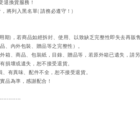
接受退換貨服務！
，將列入黑名單( 請務必遵守！)
試用期)，若商品如經拆封、使用、以致缺乏完整性即失去再販
商品、內外包裝、贈品等之完整性）。
之外箱、商品、包裝紙，目錄、贈品等，若原外箱已遺失，請
品有損壞或遺失，恕不接受退貨。
磨損、有異味、配件不全，恕不接受退貨。
品實品為準，感謝配合！
------------