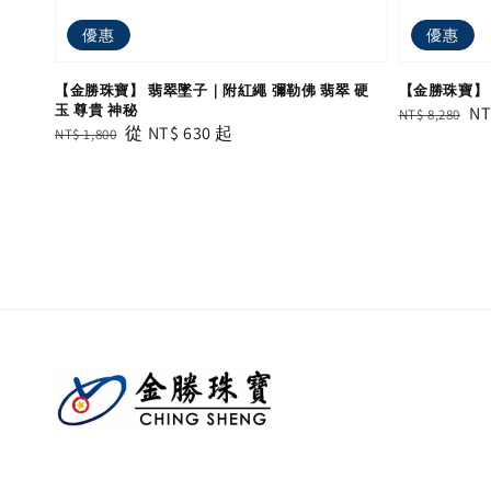
優惠
優惠
【金勝珠寶】 翡翠墜子｜附紅繩 彌勒佛 翡翠 硬
【金勝珠寶】 
玉 尊貴 神秘
Regular
Sa
NT
NT$ 8,280
Regular
Sale
從
NT$ 630
起
NT$ 1,800
price
pr
price
price