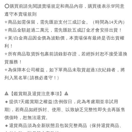
⭕購買前請先閱讀賣場規定和商品內容，購買後表示💯同意
遵守本賣場規則
⭐商品如需保留，需先匯款支付三成訂金。（時間為14天內）
⭐商品金額超過二萬元，需先匯款五成訂金才會安排出貨！
⭐黃/白金商品因金價為波動價，本賣場保有最終是否出貨權
利！
⭐️所有商品取貨拆包裹前請錄影存證，若經拆封恕不接受退換
貨服務！
⭐為保障本公司權益，如下單商品未取貨超過3次紀錄者，將
列入黑名單( 請務必遵守！)
🔺【鑑賞期及退貨注意事項】🔺
🔸提供7天鑑賞期之權益(含例假日，此為考慮期並非試用
期)，若商品如經拆封、使用、以致缺乏完整性即失去再販售
價值時，恕無法退貨。
🔸退貨商品須為全新狀態且包裝完整商品（保持退貨商品、