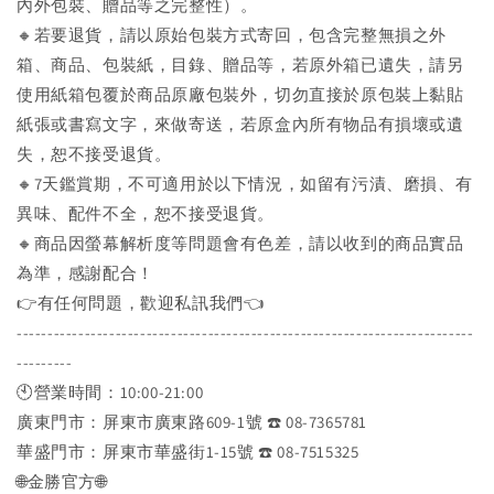
內外包裝、贈品等之完整性）。
🔸若要退貨，請以原始包裝方式寄回，包含完整無損之外
箱、商品、包裝紙，目錄、贈品等，若原外箱已遺失，請另
使用紙箱包覆於商品原廠包裝外，切勿直接於原包裝上黏貼
紙張或書寫文字，來做寄送，若原盒內所有物品有損壞或遺
失，恕不接受退貨。
🔸7天鑑賞期，不可適用於以下情況，如留有污漬、磨損、有
異味、配件不全，恕不接受退貨。
🔸商品因螢幕解析度等問題會有色差，請以收到的商品實品
為準，感謝配合！
👉️有任何問題，歡迎私訊我們👈️
--------------------------------------------------------------------------
---------
🕙營業時間：10:00-21:00
廣東門市：屏東市廣東路609-1號 ☎️ 08-7365781
華盛門市：屏東市華盛街1-15號 ☎️ 08-7515325
🌐金勝官方🌐