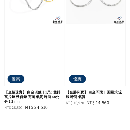
優惠
優惠
【金勝珠寶】 白金項鍊｜1尺6 雙排
【金勝珠寶】 白金耳環｜圓圈式 流
瓦片鍊 幾何鍊 亮面 氣質 時尚 48公
線 時尚 氣質
分 1.2mm
Regular
Sale
NT$ 14,560
NT$ 16,920
Regular
Sale
NT$ 24,510
NT$ 28,500
price
price
price
price