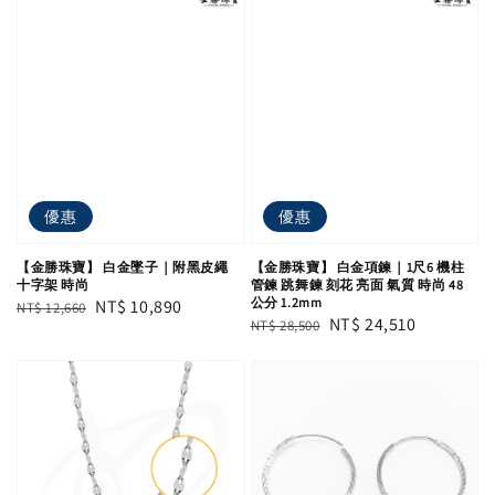
優惠
優惠
【金勝珠寶】 白金墜子｜附黑皮繩
【金勝珠寶】 白金項鍊｜1尺6 機柱
十字架 時尚
管鍊 跳舞鍊 刻花 亮面 氣質 時尚 48
公分 1.2mm
Regular
Sale
NT$ 10,890
NT$ 12,660
Regular
Sale
NT$ 24,510
NT$ 28,500
price
price
price
price