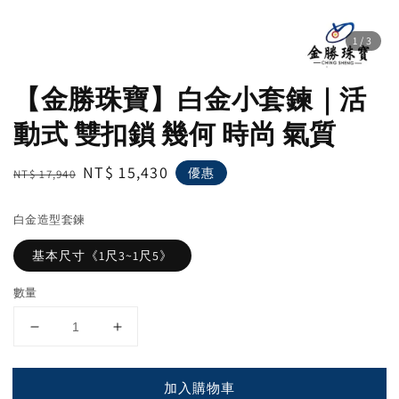
1
/3
【金勝珠寶】白金小套鍊｜活
動式 雙扣鎖 幾何 時尚 氣質
Regular
Sale
NT$ 15,430
優惠
NT$ 17,940
price
price
白金造型套鍊
基本尺寸《1尺3~1尺5》
數量
加入購物車