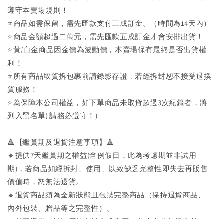
遵守本賣場規則！
⭐商品如需保留，需先匯款支付三成訂金。（時間為14天內）
⭐商品金額超過二萬元，需先匯款五成訂金才會安排出貨！
⭐黃/白金商品因金價為波動價，本賣場保有最終是否出貨權
利！
⭐️所有商品取貨拆包裹前請錄影存證，若經拆封恕不接受退換
貨服務！
⭐為保障本公司權益，如下單商品未取貨超過3次紀錄者，將
列入黑名單( 請務必遵守！)
🔺【鑑賞期及退貨注意事項】🔺
🔸提供7天鑑賞期之權益(含例假日，此為考慮期並非試用
期)，若商品如經拆封、使用、以致缺乏完整性即失去再販售
價值時，恕無法退貨。
🔸退貨商品須為全新狀態且包裝完整商品（保持退貨商品、
內外包裝、贈品等之完整性）。