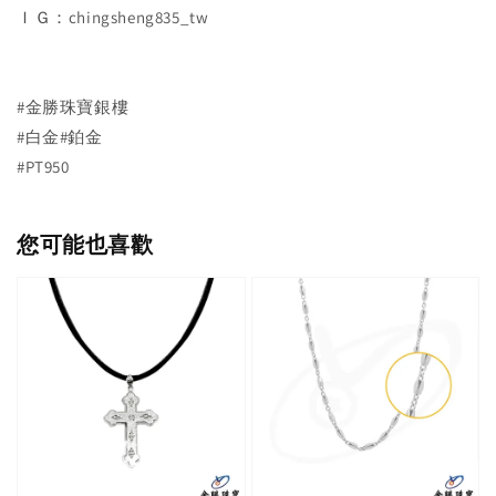
ＩＧ：chingsheng835_tw
#金勝珠寶銀樓
#白金#鉑金
#PT950
您可能也喜歡