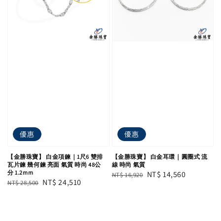
優惠
優惠
【金勝珠寶】 白金項鍊｜1尺6 雙排
【金勝珠寶】 白金耳環｜圓圈式 流
瓦片鍊 幾何鍊 亮面 氣質 時尚 48公
線 時尚 氣質
分 1.2mm
Regular
Sale
NT$ 14,560
NT$ 16,920
Regular
Sale
NT$ 24,510
NT$ 28,500
price
price
price
price