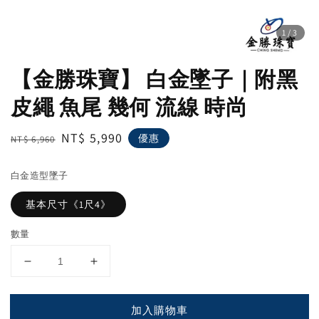
1
/3
【金勝珠寶】 白金墜子｜附黑
皮繩 魚尾 幾何 流線 時尚
Regular
Sale
NT$ 5,990
優惠
NT$ 6,960
price
price
白金造型墜子
基本尺寸《1尺4》
數量
加入購物車