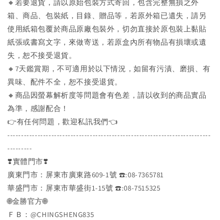
🔸若要退貨，請以原始包裝方式寄回，包含完整無損之外
箱、商品、包裝紙，目錄、贈品等，若原外箱已遺失，請另
使用紙箱包覆於商品原廠包裝外，切勿直接於原包裝上黏貼
紙張或書寫文字，來做寄送，若原盒內所有物品有損壞或遺
失，恕不接受退貨。
🔸7天鑑賞期，不可適用於以下情況，如留有污漬、磨損、有
異味、配件不全，恕不接受退貨。
🔸商品因螢幕解析度等問題會有色差，請以收到的商品實品
為準，感謝配合！
👉️有任何問題，歡迎私訊我們👈️
--------------------------------------------------------------------------
---------
❣️實體門市❣️
廣東門市：屏東市廣東路609-1號 ☎️:08-7365781
華盛門市：屏東市華盛街1-15號 ☎️:08-7515325
🌐金勝官方🌐
ＦＢ：@CHINGSHENG835