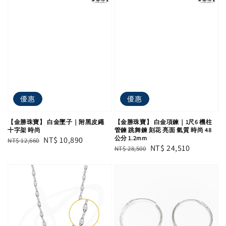
優惠
優惠
【金勝珠寶】 白金墜子｜附黑皮繩
【金勝珠寶】 白金項鍊｜1尺6 機柱
十字架 時尚
管鍊 跳舞鍊 刻花 亮面 氣質 時尚 48
公分 1.2mm
Regular
Sale
NT$ 10,890
NT$ 12,660
Regular
Sale
NT$ 24,510
NT$ 28,500
price
price
price
price