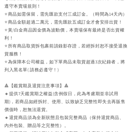
遵守本賣場規則！
⭐商品如需保留，需先匯款支付三成訂金。（時間為14天內）
⭐商品金額超過二萬元，需先匯款五成訂金才會安排出貨！
⭐黃/白金商品因金價為波動價，本賣場保有最終是否出貨權
利！
⭐️所有商品取貨拆包裹前請錄影存證，若經拆封恕不接受退換
貨服務！
⭐為保障本公司權益，如下單商品未取貨超過3次紀錄者，將
列入黑名單( 請務必遵守！)
🔺【鑑賞期及退貨注意事項】🔺
🔸提供7天鑑賞期之權益(含例假日，此為考慮期並非試用
期)，若商品如經拆封、使用、以致缺乏完整性即失去再販售
價值時，恕無法退貨。
🔸退貨商品須為全新狀態且包裝完整商品（保持退貨商品、
內外包裝、贈品等之完整性）。