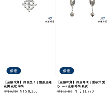
優惠
優惠
【金勝珠寶】 白金墜子｜附黑皮繩
【金勝珠寶】 白金耳環｜垂吊式 愛
花瓣 花紋 時尚
心 Love 流線 時尚 氣質
Regular
Sale
NT$ 8,360
Regular
Sale
NT$ 11,770
NT$ 9,720
NT$ 13,680
price
price
price
price