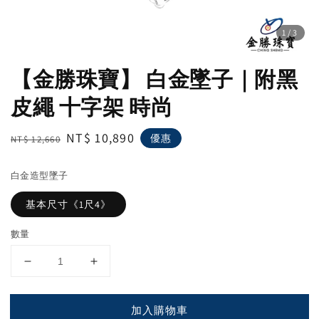
1
/3
【金勝珠寶】 白金墜子｜附黑
皮繩 十字架 時尚
Regular
Sale
NT$ 10,890
優惠
NT$ 12,660
price
price
白金造型墜子
基本尺寸《1尺4》
數量
加入購物車