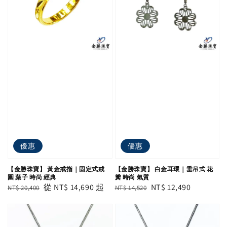
優惠
優惠
【金勝珠寶】 黃金戒指｜固定式戒
【金勝珠寶】 白金耳環｜垂吊式 花
圍 葉子 時尚 經典
瓣 時尚 氣質
Regular
Sale
從
NT$ 14,690
起
Regular
Sale
NT$ 12,490
NT$ 20,400
NT$ 14,520
price
price
price
price