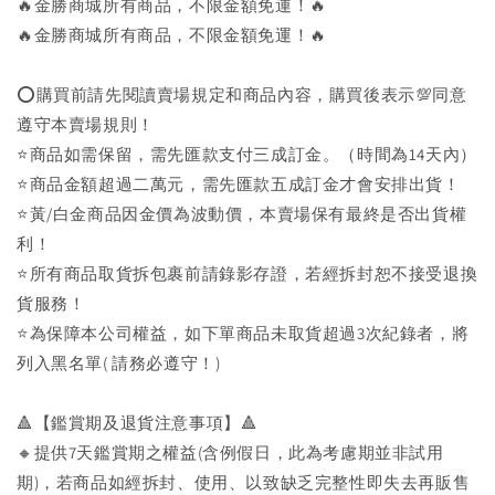
🔥金勝商城所有商品，不限金額免運！🔥
🔥金勝商城所有商品，不限金額免運！🔥
⭕購買前請先閱讀賣場規定和商品內容，購買後表示💯同意
遵守本賣場規則！
⭐商品如需保留，需先匯款支付三成訂金。（時間為14天內）
⭐商品金額超過二萬元，需先匯款五成訂金才會安排出貨！
⭐黃/白金商品因金價為波動價，本賣場保有最終是否出貨權
利！
⭐️所有商品取貨拆包裹前請錄影存證，若經拆封恕不接受退換
貨服務！
⭐為保障本公司權益，如下單商品未取貨超過3次紀錄者，將
列入黑名單( 請務必遵守！)
🔺【鑑賞期及退貨注意事項】🔺
🔸提供7天鑑賞期之權益(含例假日，此為考慮期並非試用
期)，若商品如經拆封、使用、以致缺乏完整性即失去再販售