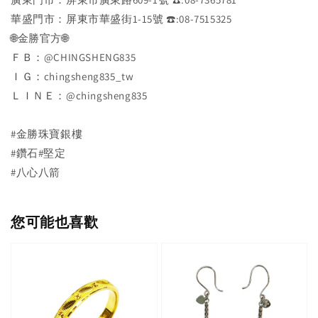
華盛門市：屏東市華盛街1-15號 ☎️:08-7515325
🌐金勝官方🌐
ＦＢ：@CHINGSHENG835
ＩＧ：chingsheng835_tw
ＬＩＮＥ：@chingsheng835
#金勝珠寶銀樓
#鑽石#堅定
#八心八箭
您可能也喜歡