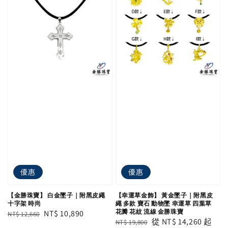
優惠
優惠
【金勝珠寶】 白金墜子｜附黑皮繩
【幸運草金飾】 黃金墜子｜附黑皮
十字架 時尚
繩 多款 寶石 動物墜 幸運草 四葉草
花瓣 花紋 流線 金勝珠寶
Regular
Sale
NT$ 10,890
NT$ 12,660
Regular
Sale
從
NT$ 14,260
起
NT$ 19,800
price
price