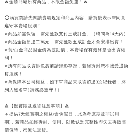
🔥金勝商城所有商品，不限金額免運！🔥
⭕購買前請先閱讀賣場規定和商品內容，購買後表示💯同意
遵守本賣場規則！
⭐商品如需保留，需先匯款支付三成訂金。（時間為14天內）
⭐商品金額超過二萬元，需先匯款五成訂金才會安排出貨！
⭐黃/白金商品因金價為波動價，本賣場保有最終是否出貨權
利！
⭐️所有商品取貨拆包裹前請錄影存證，若經拆封恕不接受退換
貨服務！
⭐為保障本公司權益，如下單商品未取貨超過3次紀錄者，將
列入黑名單( 請務必遵守！)
🔺【鑑賞期及退貨注意事項】🔺
🔸提供7天鑑賞期之權益(含例假日，此為考慮期並非試用
期)，若商品如經拆封、使用、以致缺乏完整性即失去再販售
價值時，恕無法退貨。