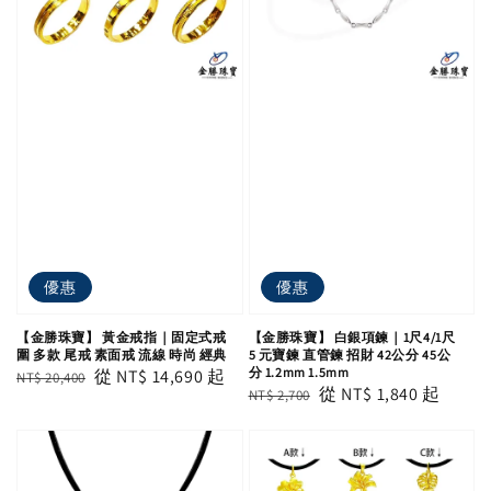
優惠
優惠
【金勝珠寶】 黃金戒指｜固定式戒
【金勝珠寶】 白銀項鍊｜1尺4/1尺
圍 多款 尾戒 素面戒 流線 時尚 經典
5 元寶鍊 直管鍊 招財 42公分 45公
分 1.2mm 1.5mm
Regular
Sale
從
NT$ 14,690
起
NT$ 20,400
Regular
Sale
從
NT$ 1,840
起
NT$ 2,700
price
price
price
price