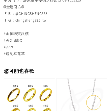
華盛門市：屏東市華盛街1-15號 ☎️:08-7515325
🌐金勝官方🌐
ＦＢ：@CHINGSHENG835
ＩＧ：chingsheng835_tw
#金勝珠寶銀樓
#黃金#純金
#9999
#遇見幸運草
您可能也喜歡