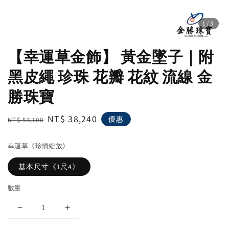
1
/3
【幸運草金飾】 黃金墜子｜附
黑皮繩 珍珠 花瓣 花紋 流線 金
勝珠寶
Regular
Sale
NT$ 38,240
優惠
NT$ 53,100
price
price
幸運草《珍情綻放》
基本尺寸《1尺4》
數量