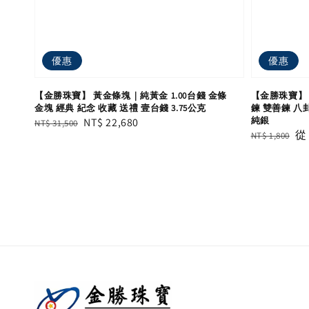
優惠
優惠
【金勝珠寶】 黃金條塊｜純黃金 1.00台錢 金條
【金勝珠寶】 
金塊 經典 紀念 收藏 送禮 壹台錢 3.75公克
鍊 雙善鍊 八
純銀
Regular
Sale
NT$ 22,680
NT$ 31,500
Regular
Sa
NT$ 1,800
price
price
price
pr