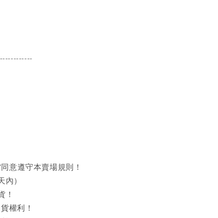
------------
同意遵守本賣場規則！
天內）
貨！
出貨權利！