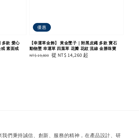
優惠
 多款 愛心
【幸運草金飾】 黃金墜子｜附黑皮繩 多款 寶石
朵戒 素面戒
動物墜 幸運草 四葉草 花瓣 花紋 流線 金勝珠寶
Regular
Sale
從
NT$ 14,260
起
NT$ 19,800
price
price
年來我們秉持誠信、創新、服務的精神，在產品設計、研