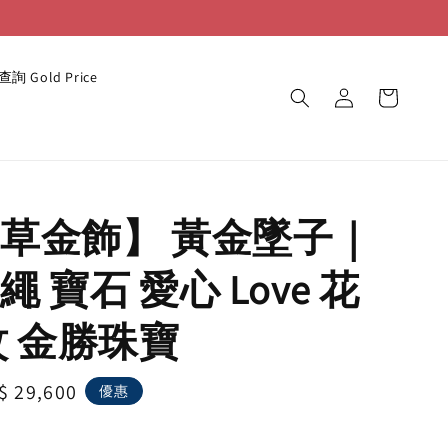
詢 Gold Price
草金飾】 黃金墜子｜
 寶石 愛心 Love 花
紋 金勝珠寶
le
$ 29,600
優惠
ice