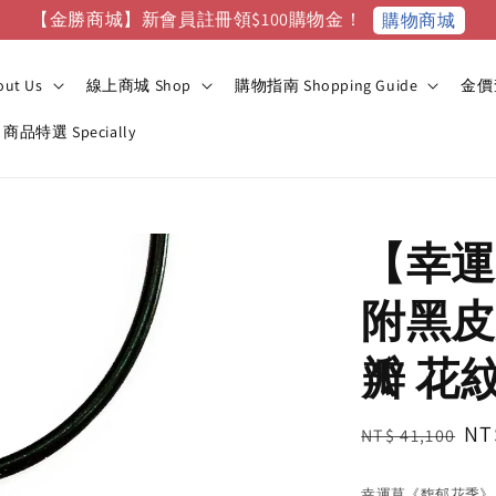
【金勝商城】新會員註冊領$100購物金！
購物商城
ut Us
線上商城 Shop
購物指南 Shopping Guide
金價查
商品特選 Specially
【幸運
附黑皮繩
瓣 花
Regular
Sa
NT
NT$ 41,100
price
pr
幸運草《馥郁花季》