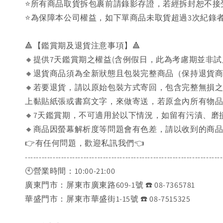
⭐️所有商品取貨拆包裹前請錄影存證，若經拆封恕不
⭐為保障本公司權益，如下單商品未取貨超過3次紀錄者
🔺【鑑賞期及退貨注意事項】🔺
🔸提供7天鑑賞期之權益(含例假日，此為考慮期並非
🔸退貨商品須為全新狀態且包裝完整商品（保持退貨
🔸若要退貨，請以原始包裝方式寄回，包含完整無損
上黏貼紙張或書寫文字，來做寄送，若原盒內所有物
🔸7天鑑賞期，不可適用於以下情況，如留有污漬、
🔸商品因螢幕解析度等問題會有色差，請以收到的商
👉️有任何問題，歡迎私訊我們👈️
-----------------------------------------------------------------------
🕙營業時間：10:00-21:00
廣東門市：屏東市廣東路609-1號 ☎️ 08-7365781
華盛門市：屏東市華盛街1-15號 ☎️ 08-7515325