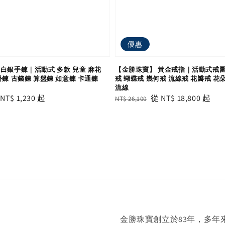
優惠
白銀手鍊｜活動式 多款 兒童 麻花
【金勝珠寶】 黃金戒指｜活動式戒圍
卦鍊 古錢鍊 算盤鍊 如意鍊 卡通鍊
戒 蝴蝶戒 幾何戒 流線戒 花瓣戒 花
流線
le
從
NT$ 1,230
起
Regular
Sale
從
NT$ 18,800
起
NT$ 26,100
ice
price
price
金勝珠寶創立於83年，多