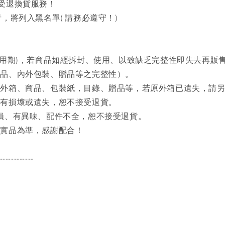
接受退換貨服務！
，將列入黑名單( 請務必遵守！)
試用期)，若商品如經拆封、使用、以致缺乏完整性即失去再販
商品、內外包裝、贈品等之完整性）。
之外箱、商品、包裝紙，目錄、贈品等，若原外箱已遺失，請
品有損壞或遺失，恕不接受退貨。
磨損、有異味、配件不全，恕不接受退貨。
品實品為準，感謝配合！
------------