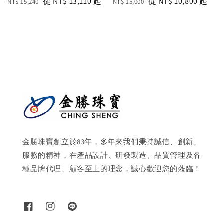
Regular
Sale
從
NT$ 13,110
起
Regular
Sale
從
NT$ 10,800
起
NT$ 15,240
NT$ 15,000
price
price
price
price
金勝珠寶創立於83年，多年來我們秉持誠信、創新、
服務的精神，在產品設計、研發製造、品質管理及各
種品牌代理、顧客至上的理念，誠心歡迎您的蒞臨！