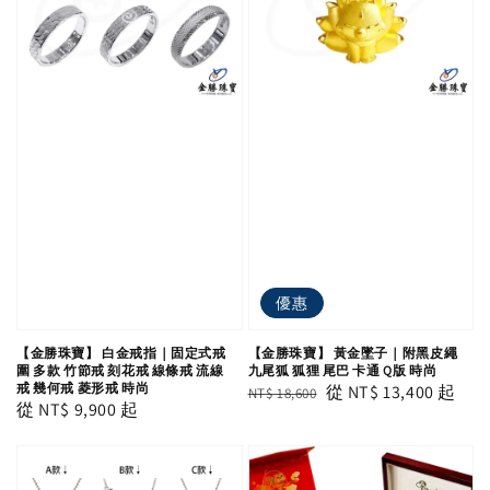
優惠
【金勝珠寶】 白金戒指｜固定式戒
【金勝珠寶】 黃金墜子｜附黑皮繩
圍 多款 竹節戒 刻花戒 線條戒 流線
九尾狐 狐狸 尾巴 卡通 Q版 時尚
戒 幾何戒 菱形戒 時尚
Regular
Sale
從
NT$ 13,400
起
NT$ 18,600
Regular
從
NT$ 9,900
起
price
price
price