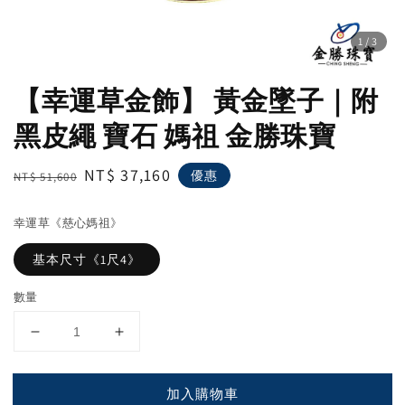
1
/3
【幸運草金飾】 黃金墜子｜附
黑皮繩 寶石 媽祖 金勝珠寶
Regular
Sale
NT$ 37,160
優惠
NT$ 51,600
price
price
幸運草《慈心媽祖》
基本尺寸《1尺4》
數量
加入購物車