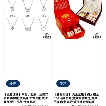
優惠
優惠
【金勝珠寶】白金小套鍊｜活動式
【森生相許】 黃金童組｜彌月禮盒
多款 狐狸墜 微笑鍊 幸運草墜 雙環
0.30台錢 多款 寶寶戒 寶寶墜 寶寶
圓圈 愛心 小熊 幾何 氣質
手鍊 印章 鎖片 滿月禮 金勝珠寶