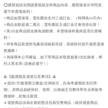
⭕購買前請先閱讀賣場規定和商品內容，購買後表示💯同意
遵守本賣場規則！
⭐商品如需保留，需先匯款支付三成訂金。（時間為14天內）
⭐商品金額超過二萬元，需先匯款五成訂金才會安排出貨！
⭐黃/白金商品因金價為波動價，本賣場保有最終是否出貨權
利！
⭐️所有商品取貨拆包裹前請錄影存證，若經拆封恕不接受退換
貨服務！
⭐為保障本公司權益，如下單商品未取貨超過3次紀錄者，將
列入黑名單( 請務必遵守！)
🔺【鑑賞期及退貨注意事項】🔺
🔸提供7天鑑賞期之權益(含例假日，此為考慮期並非試用
期)，若商品如經拆封、使用、以致缺乏完整性即失去再販售
價值時，恕無法退貨。
🔸退貨商品須為全新狀態且包裝完整商品（保持退貨商品、