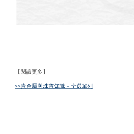
【閱讀更多】
>>貴金屬與珠寶知識－全選單列