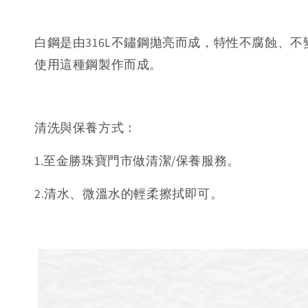
白鋼是由316L不鏽鋼拋亮而成，特性不腐蝕、不
使用這種鋼製作而成。
清洗與保養方式：
1.至金勝珠寶門市做清潔/保養服務。
2.清水、微溫水的輕柔擦拭即可。