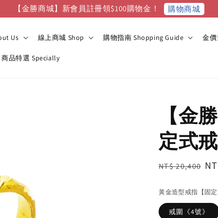
【金勝商城】新會員註冊領$100購物金！
購物商城
ut Us
線上商城 Shop
購物指南 Shopping Guide
金價查
商品特選 Specially
【金勝
定式戒
Regular
Sa
NT
NT$ 20,400
price
pr
黃金造型戒指【固定
戒圍《4號》