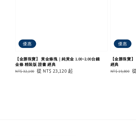
優惠
優惠
【金勝珠寶】 黃金條塊｜純黃金 1.00~2.00台錢
【金勝珠寶】
金條 精裝版 證書 經典
經典
Regular
Sale
從
NT$ 23,120
起
Regular
S
NT$ 32,100
NT$ 19,800
price
price
price
p