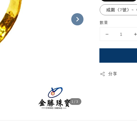
戒圍《7號》~《
數量
分享
1
/3
！