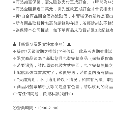
⭐商品如需保留，需先匯款支付三成訂金。（時間為14
⭐商品金額超過二萬元，需先匯款五成訂金才會安排出
⭐黃/白金商品因金價為波動價，本賣場保有最終是否
⭐️所有商品取貨拆包裹前請錄影存證，若經拆封恕不
⭐為保障本公司權益，如下單商品未取貨超過3次紀錄者
🔺【鑑賞期及退貨注意事項】🔺
🔸提供7天鑑賞期之權益(含例假日，此為考慮期並非
🔸退貨商品須為全新狀態且包裝完整商品（保持退貨
🔸若要退貨，請以原始包裝方式寄回，包含完整無損
上黏貼紙張或書寫文字，來做寄送，若原盒內所有物
🔸7天鑑賞期，不可適用於以下情況，如留有污漬、
🔸商品因螢幕解析度等問題會有色差，請以收到的商
👉️有任何問題，歡迎私訊我們👈️
-----------------------------------------------------------------------
🕙營業時間：10:00-21:00