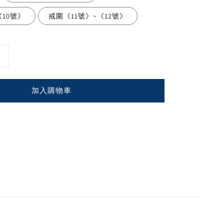
10號》
戒圍《11號》~《12號》
加入購物車