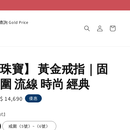
詢 Gold Price
珠寶】 黃金戒指｜固
圍 流線 時尚 經典
le
$ 14,690
優惠
ice
式】
戒圍《5號》~《6號》