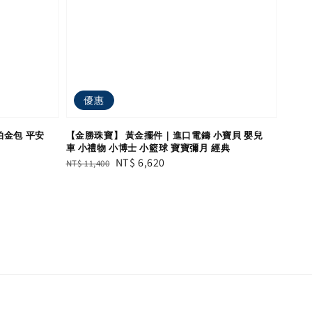
優惠
柏金包 平安
【金勝珠寶】 黃金擺件｜進口電鑄 小寶貝 嬰兒
車 小禮物 小博士 小籃球 寶寶彌月 經典
Regular
Sale
NT$ 6,620
NT$ 11,400
price
price