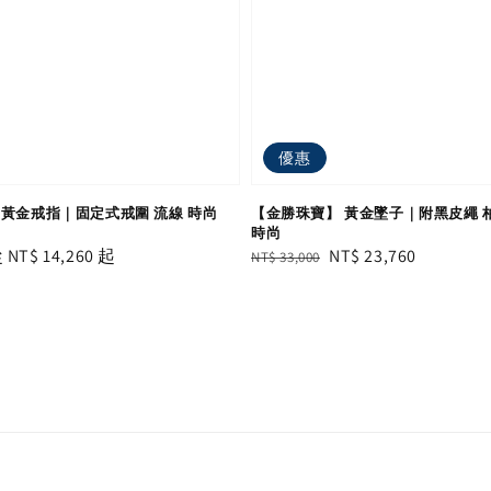
優惠
 黃金戒指｜固定式戒圍 流線 時尚
【金勝珠寶】 黃金墜子｜附黑皮繩 
時尚
ale
從
NT$ 14,260
起
Regular
Sale
NT$ 23,760
NT$ 33,000
rice
price
price