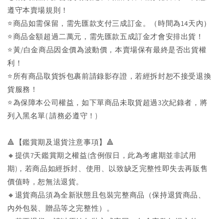
遵守本賣場規則！
⭐商品如需保留，需先匯款支付三成訂金。（時間為14天內）
⭐商品金額超過二萬元，需先匯款五成訂金才會安排出貨！
⭐黃/白金商品因金價為波動價，本賣場保有最終是否出貨權
利！
⭐️所有商品取貨拆包裹前請錄影存證，若經拆封恕不接受退換
貨服務！
⭐為保障本公司權益，如下單商品未取貨超過3次紀錄者，將
列入黑名單( 請務必遵守！)
🔺【鑑賞期及退貨注意事項】🔺
🔸提供7天鑑賞期之權益(含例假日，此為考慮期並非試用
期)，若商品如經拆封、使用、以致缺乏完整性即失去再販售
價值時，恕無法退貨。
🔸退貨商品須為全新狀態且包裝完整商品（保持退貨商品、
內外包裝、贈品等之完整性）。