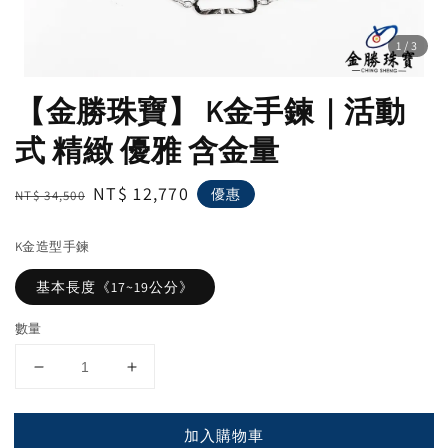
1
/3
【金勝珠寶】 K金手鍊｜活動
式 精緻 優雅 含金量
Regular
Sale
NT$ 12,770
優惠
NT$ 34,500
price
price
K金造型手鍊
基本長度《17~19公分》
數量
加入購物車