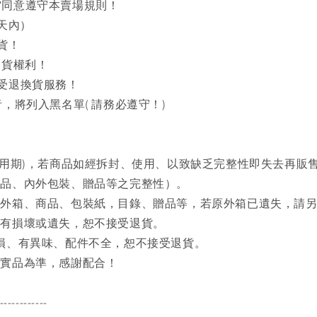
同意遵守本賣場規則！
天內）
貨！
出貨權利！
接受退換貨服務！
，將列入黑名單( 請務必遵守！)
試用期)，若商品如經拆封、使用、以致缺乏完整性即失去再販
商品、內外包裝、贈品等之完整性）。
之外箱、商品、包裝紙，目錄、贈品等，若原外箱已遺失，請
品有損壞或遺失，恕不接受退貨。
磨損、有異味、配件不全，恕不接受退貨。
品實品為準，感謝配合！
------------