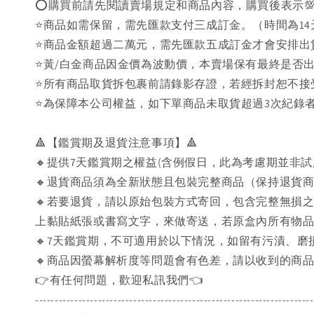
⭕購買前請先閱讀賣場規定和商品內容，購買後表示
⭐商品如需保留，需先匯款支付三成訂金。（時間為14
⭐商品金額超過二萬元，需先匯款五成訂金才會安排出
⭐黃/白金商品因金價為波動價，本賣場保有最終是否
⭐️所有商品取貨拆包裹前請錄影存證，若經拆封恕不
⭐為保障本公司權益，如下單商品未取貨超過3次紀錄者
🔺【鑑賞期及退貨注意事項】🔺
🔸提供7天鑑賞期之權益(含例假日，此為考慮期並非
🔸退貨商品須為全新狀態且包裝完整商品（保持退貨
🔸若要退貨，請以原始包裝方式寄回，包含完整無損
上黏貼紙張或書寫文字，來做寄送，若原盒內所有物
🔸7天鑑賞期，不可適用於以下情況，如留有污漬、
🔸商品因螢幕解析度等問題會有色差，請以收到的商
👉️有任何問題，歡迎私訊我們👈️
-----------------------------------------------------------------------