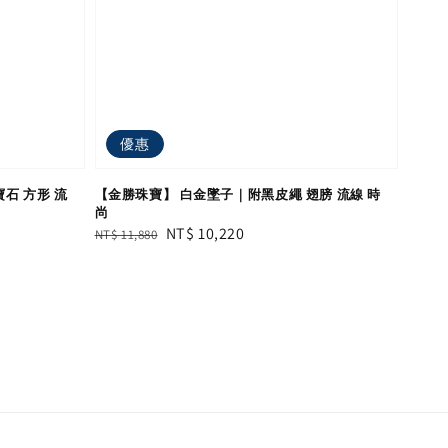
優惠
石 方形 流
【金勝珠寶】 白金墜子｜附黑皮繩 翅膀 流線 時
尚
Regular
Sale
NT$ 10,220
NT$ 11,880
price
price