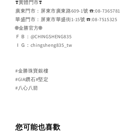
❣️實體門市❣️
廣東門市：屏東市廣東路609-1號 ☎️:08-7365781
華盛門市：屏東市華盛街1-15號 ☎️:08-7515325
🌐金勝官方🌐
ＦＢ：@CHINGSHENG835
ＩＧ：chingsheng835_tw
#金勝珠寶銀樓
#GIA鑽石#堅定
#八心八箭
您可能也喜歡