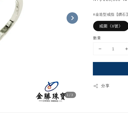
price
p
K金造型戒指【鑽石
戒圍《8號》
數量
分享
1
/3