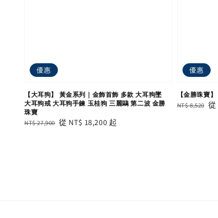
優惠
優惠
【大耳狗】 黃金系列｜金飾首飾 多款 大耳狗墜
【金勝珠寶】
大耳狗戒 大耳狗手鍊 玉桂狗 三麗鷗 第二波 金勝
Regular
Sa
NT$ 8,520
珠寶
price
pr
Regular
Sale
從
NT$ 18,200
起
NT$ 27,900
price
price