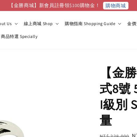
【金勝商城】新會員註冊領$100購物金！
購物商城
ut Us
線上商城 Shop
購物指南 Shopping Guide
金價查
商品特選 Specially
【金勝
式8號 
I級別 
量
Regular
S
N
NT$ 228,000