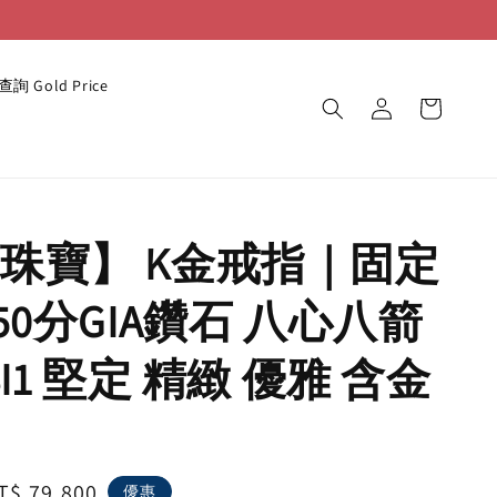
詢 Gold Price
珠寶】 K金戒指｜固定
50分GIA鑽石 八心八箭
SI1 堅定 精緻 優雅 含金
ale
T$ 79,800
優惠