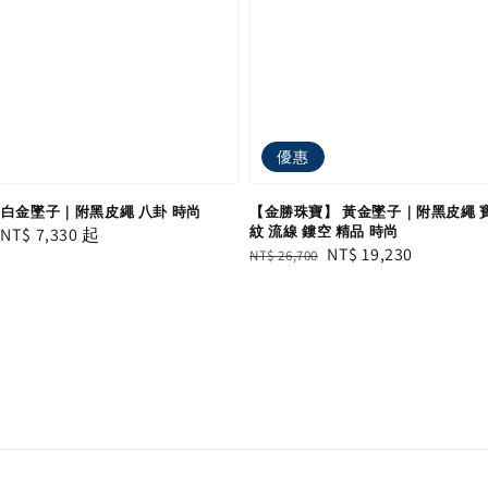
優惠
 白金墜子｜附黑皮繩 八卦 時尚
【金勝珠寶】 黃金墜子｜附黑皮繩 寶
紋 流線 鏤空 精品 時尚
le
從
NT$ 7,330
起
Regular
Sale
NT$ 19,230
NT$ 26,700
ice
price
price