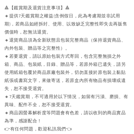
🔺【鑑賞期及退貨注意事項】🔺
🔸提供7天鑑賞期之權益(含例假日，此為考慮期並非試用
期)，若商品如經拆封、使用、以致缺乏完整性即失去再販售
價值時，恕無法退貨。
🔸退貨商品須為全新狀態且包裝完整商品（保持退貨商品、
內外包裝、贈品等之完整性）。
🔸若要退貨，請以原始包裝方式寄回，包含完整無損之外
箱、商品、包裝紙，目錄、贈品等，若原外箱已遺失，請另
使用紙箱包覆於商品原廠包裝外，切勿直接於原包裝上黏貼
紙張或書寫文字，來做寄送，若原盒內所有物品有損壞或遺
失，恕不接受退貨。
🔸7天鑑賞期，不可適用於以下情況，如留有污漬、磨損、有
異味、配件不全，恕不接受退貨。
🔸商品因螢幕解析度等問題會有色差，請以收到的商品實品
為準，感謝配合！
👉️有任何問題，歡迎私訊我們👈️