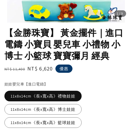
1
/9
【金勝珠寶】 黃金擺件｜進口
電鑄 小寶貝 嬰兒車 小禮物 小
博士 小籃球 寶寶彌月 經典
Regular
Sale
NT$ 6,620
優惠
NT$ 11,400
price
price
娃娃嬰兒車【進口電鑄】
11x8x14cm《長x寬x高》禮物娃娃
11x8x14cm《長x寬x高》博士娃娃
11x8x14cm《長x寬x高》籃球娃娃