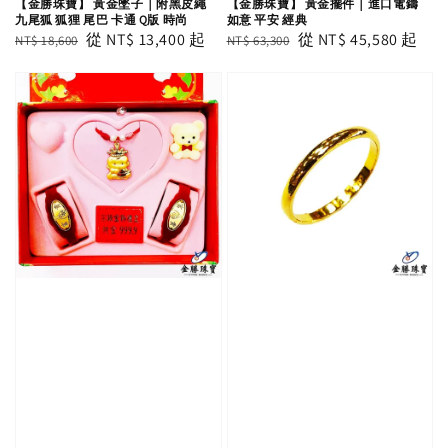
【金勝珠寶】 黃金墜子｜附黑皮繩
【金勝珠寶】 黃金擺件｜進口電鑄
九尾狐 狐狸 尾巴 卡通 Q版 時尚
如意 平安 經典
Regular
Sale
從
NT$ 13,400
起
Regular
Sale
從
NT$ 45,580
起
NT$ 18,600
NT$ 63,300
price
price
price
price