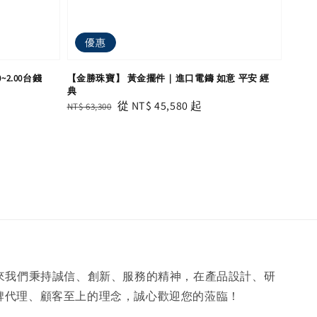
優惠
2.00台錢
【金勝珠寶】 黃金擺件｜進口電鑄 如意 平安 經
典
Regular
Sale
從
NT$ 45,580
起
NT$ 63,300
price
price
年來我們秉持誠信、創新、服務的精神，在產品設計、研
牌代理、顧客至上的理念，誠心歡迎您的蒞臨！