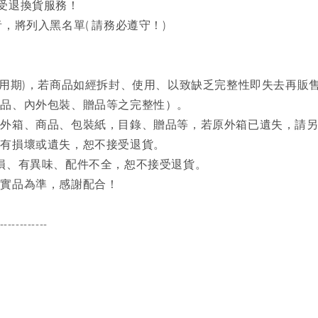
接受退換貨服務！
，將列入黑名單( 請務必遵守！)
試用期)，若商品如經拆封、使用、以致缺乏完整性即失去再販
商品、內外包裝、贈品等之完整性）。
之外箱、商品、包裝紙，目錄、贈品等，若原外箱已遺失，請
品有損壞或遺失，恕不接受退貨。
磨損、有異味、配件不全，恕不接受退貨。
品實品為準，感謝配合！
------------