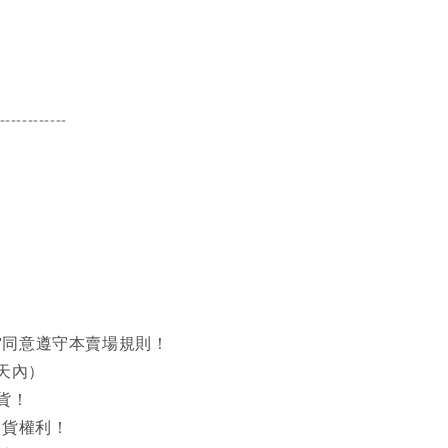
------------
同意遵守本賣場規則！
天內）
貨！
出貨權利！