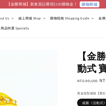
【金勝商城】新會員註冊領$100購物金！
購物商城
ut Us
線上商城 Shop
購物指南 Shopping Guide
金價查
商品特選 Specially
【金勝
動式 
Regular
Sa
NT
NT$ 89,100
price
pr
黃金造型戒指【寶石
戒圍《活動式