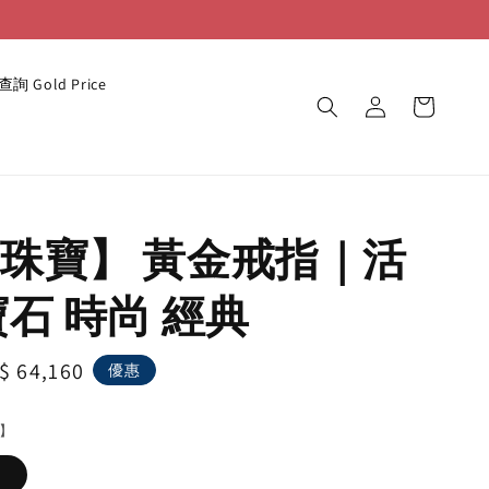
詢 Gold Price
珠寶】 黃金戒指｜活
寶石 時尚 經典
le
$ 64,160
優惠
ice
】
》