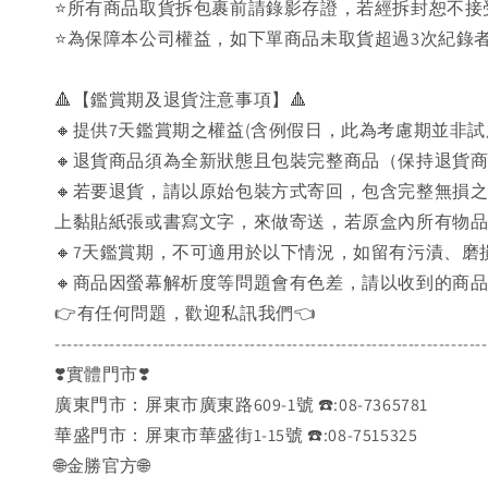
⭐️所有商品取貨拆包裹前請錄影存證，若經拆封恕不
⭐為保障本公司權益，如下單商品未取貨超過3次紀錄者
🔺【鑑賞期及退貨注意事項】🔺
🔸提供7天鑑賞期之權益(含例假日，此為考慮期並非
🔸退貨商品須為全新狀態且包裝完整商品（保持退貨
🔸若要退貨，請以原始包裝方式寄回，包含完整無損
上黏貼紙張或書寫文字，來做寄送，若原盒內所有物
🔸7天鑑賞期，不可適用於以下情況，如留有污漬、
🔸商品因螢幕解析度等問題會有色差，請以收到的商
👉️有任何問題，歡迎私訊我們👈️
-----------------------------------------------------------------------
❣️實體門市❣️
廣東門市：屏東市廣東路609-1號 ☎️:08-7365781
華盛門市：屏東市華盛街1-15號 ☎️:08-7515325
🌐金勝官方🌐