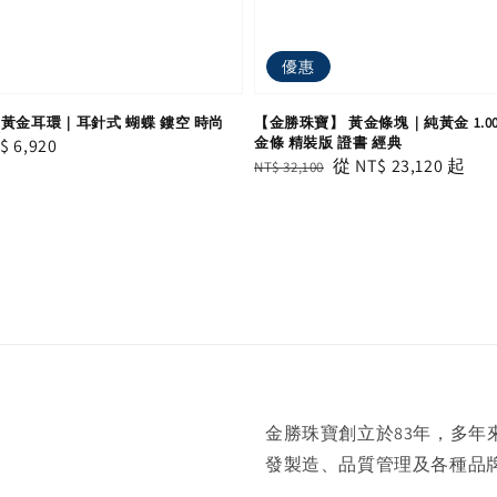
優惠
黃金耳環｜耳針式 蝴蝶 鏤空 時尚
【金勝珠寶】 黃金條塊｜純黃金 1.00~
金條 精裝版 證書 經典
le
$ 6,920
Regular
Sale
從
NT$ 23,120
起
NT$ 32,100
ice
price
price
金勝珠寶創立於83年，多
發製造、品質管理及各種品