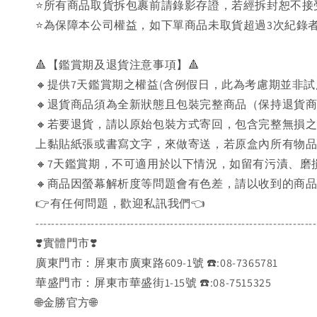
⭐️所有商品取貨拆包裹前請錄影存證，若經拆封恕不
⭐為保障本公司權益，如下單商品未取貨超過3次紀錄者
🔺【鑑賞期及退貨注意事項】🔺
🔸提供7天鑑賞期之權益(含例假日，此為考慮期並非
🔸退貨商品須為全新狀態且包裝完整商品（保持退貨
🔸若要退貨，請以原始包裝方式寄回，包含完整無損
上黏貼紙張或書寫文字，來做寄送，若原盒內所有物
🔸7天鑑賞期，不可適用於以下情況，如留有污漬、
🔸商品因螢幕解析度等問題會有色差，請以收到的商
👉️有任何問題，歡迎私訊我們👈️
-----------------------------------------------------------------------
❣️實體門市❣️
廣東門市：屏東市廣東路609-1號 ☎️:08-7365781
華盛門市：屏東市華盛街1-15號 ☎️:08-7515325
🌐金勝官方🌐