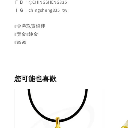
ＦＢ：@CHINGSHENG835
ＩＧ：chingsheng835_tw
#金勝珠寶銀樓
#黃金#純金
#9999
您可能也喜歡