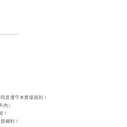
------------
同意遵守本賣場規則！
天內）
貨！
出貨權利！