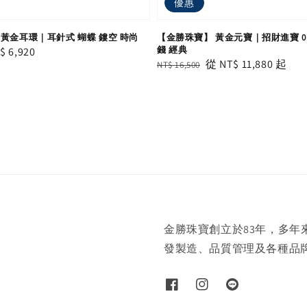
優惠
黃金耳環｜耳針式 蝴蝶 鏤空 時尚
【金勝珠寶】 黃金元寶｜招財進寶 0.50
錢 經典
le
$ 6,920
Regular
Sale
從
NT$ 11,880
起
NT$ 16,500
ice
price
price
金勝珠寶創立於83年，多
發製造、品質管理及各種品