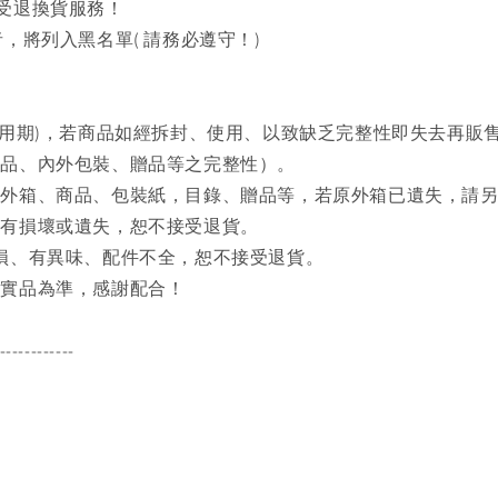
接受退換貨服務！
，將列入黑名單( 請務必遵守！)
試用期)，若商品如經拆封、使用、以致缺乏完整性即失去再販
商品、內外包裝、贈品等之完整性）。
之外箱、商品、包裝紙，目錄、贈品等，若原外箱已遺失，請
品有損壞或遺失，恕不接受退貨。
磨損、有異味、配件不全，恕不接受退貨。
品實品為準，感謝配合！
------------