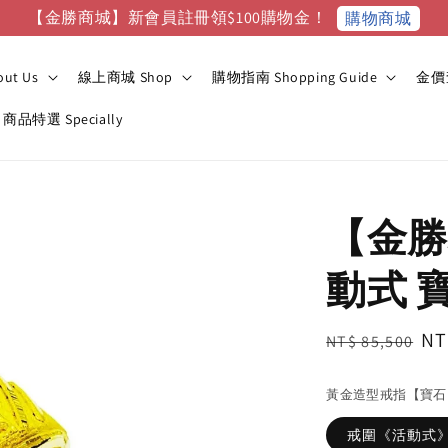
【金勝商城】新會員註冊領$100購物金！
購物商城
ut Us
線上商城 Shop
購物指南 Shopping Guide
金價查
商品特選 Specially
【金勝
動式 
Regular
Sa
NT
NT$ 85,500
price
pr
黃金造型戒指【寶石
戒圍《活動式