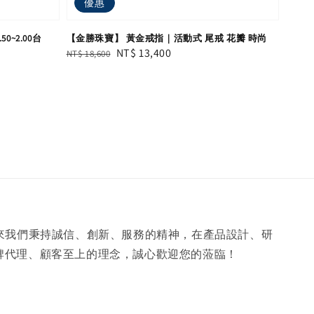
優惠
~2.00台
【金勝珠寶】 黃金戒指｜活動式 尾戒 花瓣 時尚
Regular
Sale
NT$ 13,400
NT$ 18,600
price
price
年來我們秉持誠信、創新、服務的精神，在產品設計、研
牌代理、顧客至上的理念，誠心歡迎您的蒞臨！