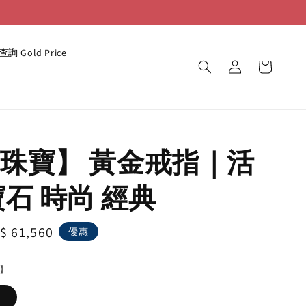
詢 Gold Price
珠寶】 黃金戒指｜活
寶石 時尚 經典
le
$ 61,560
優惠
ice
】
》