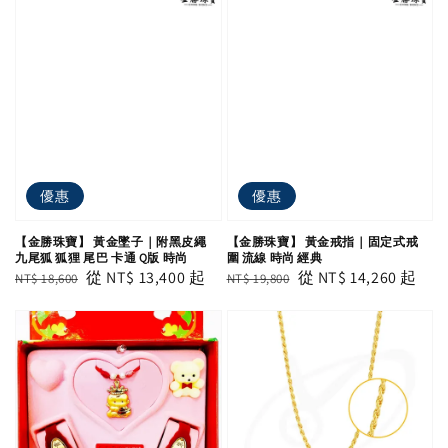
優惠
優惠
【金勝珠寶】 黃金墜子｜附黑皮繩
【金勝珠寶】 黃金戒指｜固定式戒
九尾狐 狐狸 尾巴 卡通 Q版 時尚
圍 流線 時尚 經典
Regular
Sale
從
NT$ 13,400
起
Regular
Sale
從
NT$ 14,260
起
NT$ 18,600
NT$ 19,800
price
price
price
price