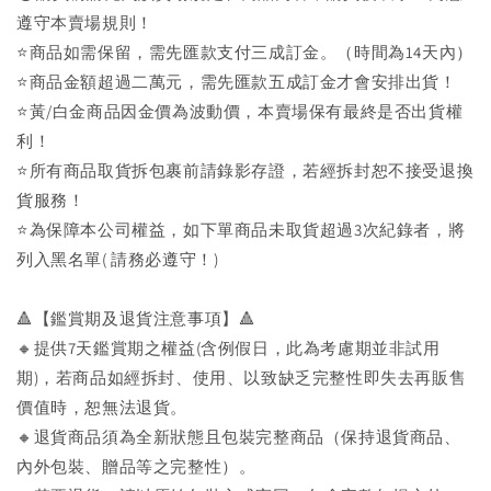
遵守本賣場規則！
⭐商品如需保留，需先匯款支付三成訂金。（時間為14天內）
⭐商品金額超過二萬元，需先匯款五成訂金才會安排出貨！
⭐黃/白金商品因金價為波動價，本賣場保有最終是否出貨權
利！
⭐️所有商品取貨拆包裹前請錄影存證，若經拆封恕不接受退換
貨服務！
⭐為保障本公司權益，如下單商品未取貨超過3次紀錄者，將
列入黑名單( 請務必遵守！)
🔺【鑑賞期及退貨注意事項】🔺
🔸提供7天鑑賞期之權益(含例假日，此為考慮期並非試用
期)，若商品如經拆封、使用、以致缺乏完整性即失去再販售
價值時，恕無法退貨。
🔸退貨商品須為全新狀態且包裝完整商品（保持退貨商品、
內外包裝、贈品等之完整性）。