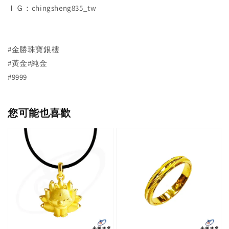
ＩＧ：chingsheng835_tw
#金勝珠寶銀樓
#黃金#純金
#9999
您可能也喜歡