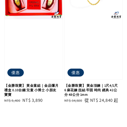
優惠
優惠
【金勝珠寶】 黃金童組｜金品彌月
【金勝珠寶】 黃金項鍊｜1尺4/1尺
禮盒 0.10台錢 兒童 小博士 小朋友
6 麻花鍊 扭結 牢固 時尚 經典 42公
寶寶
分 48公分 1mm
Regular
Sale
NT$ 3,890
Regular
Sale
從
NT$ 24,840
起
NT$ 5,400
NT$ 34,500
price
price
price
price