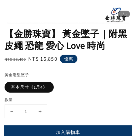
1
/3
【金勝珠寶】 黃金墜子｜附黑
皮繩 恐龍 愛心 Love 時尚
Regular
Sale
NT$ 16,850
優惠
NT$ 23,400
price
price
黃金造型墜子
基本尺寸《1尺4》
數量
加入購物車