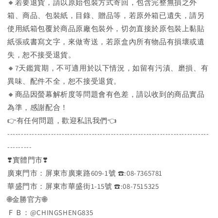
🔸若要退貨，請以原始包裝方式寄回，包含完整無損之外
箱、商品、包裝紙，目錄、贈品等，若原外箱已遺失，請另
使用紙箱包覆於商品原廠包裝外，切勿直接於原包裝上黏貼
紙張或書寫文字，來做寄送，若原盒內所有物品有損壞或遺
失，恕不接受退貨。
🔸7天鑑賞期，不可適用於以下情況，如留有污漬、磨損、有
異味、配件不全，恕不接受退貨。
🔸商品因螢幕解析度等問題會有色差，請以收到的商品實品
為準，感謝配合！
👉️有任何問題，歡迎私訊我們👈️
--------------------------------------------------------------------------
---------
❣️實體門市❣️
廣東門市：屏東市廣東路609-1號 ☎️:08-7365781
華盛門市：屏東市華盛街1-15號 ☎️:08-7515325
🌐金勝官方🌐
ＦＢ：@CHINGSHENG835