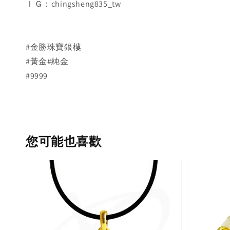
ＩＧ：chingsheng835_tw
#金勝珠寶銀樓
#黃金#純金
#9999
您可能也喜歡