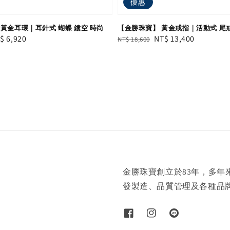
優惠
黃金耳環｜耳針式 蝴蝶 鏤空 時尚
【金勝珠寶】 黃金戒指｜活動式 尾戒
le
$ 6,920
Regular
Sale
NT$ 13,400
NT$ 18,600
ice
price
price
金勝珠寶創立於83年，多
發製造、品質管理及各種品