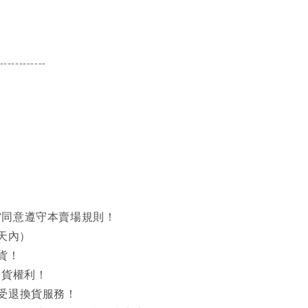
------------
同意遵守本賣場規則！
天內）
貨！
出貨權利！
接受退換貨服務！